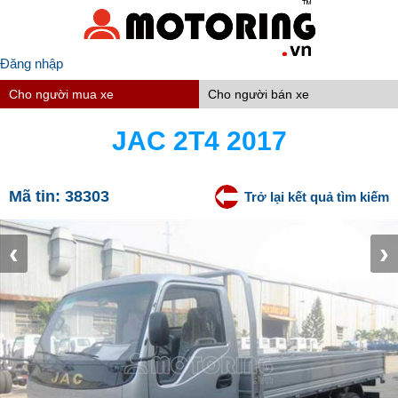
Đăng nhập
Cho người mua xe
Cho người bán xe
JAC 2T4 2017
Mã tin:
38303
Trở lại kết quả tìm kiếm
‹
›