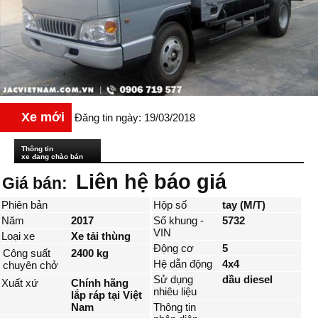
Xe mới
Đăng tin ngày: 19/03/2018
Thông tin
xe đang chào bán
Liên hệ báo giá
Giá bán:
Phiên bản
Hộp số
tay (M/T)
Năm
2017
Số khung -
5732
VIN
Loại xe
Xe tải thùng
Động cơ
5
Công suất
2400 kg
Hệ dẫn động
4x4
chuyên chở
Sử dụng
dầu diesel
Xuất xứ
Chính hãng
nhiêu liệu
lắp ráp tại Việt
Nam
Thông tin