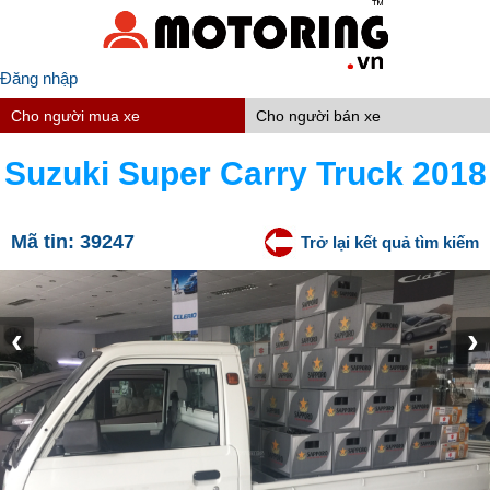
Đăng nhập
Cho người mua xe
Cho người bán xe
Suzuki Super Carry Truck 2018
Mã tin:
39247
Trở lại kết quả tìm kiếm
‹
›