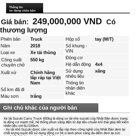
Thông tin
xe đang chào bán
249,000,000 VND
Giá bán:
Có
thương lượng
Phiên bản
Truck
Hộp số
tay (M/T)
Năm
2018
Số khung -
VIN
Loại xe
Xe tải thùng
Động cơ
Công suất
550 kg
Hệ dẫn động
4x4
chuyên chở
Sử dụng
xăng
Xuất xứ
Chính hãng
nhiêu liệu
lắp ráp tại Việt
Nam
Thông tin
nhận diện
Số km đã đi
khác
Màu sơn
trắng
Ghi chú khác của người bán