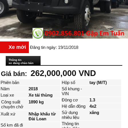
Xe mới
Đăng tin ngày: 19/11/2018
Thông tin
xe đang chào bán
262,000,000 VND
Giá bán:
Phiên bản
Hộp số
tay (M/T)
Năm
2018
Số khung -
VIN
Loại xe
Xe tải thùng
Động cơ
1.3
Công suất
1890 kg
Hệ dẫn động
4x2
chuyên chở
Sử dụng
xăng
Xuất xứ
Nhập khẩu từ
nhiêu liệu
Đài Loan
Thông tin
Số km đã đi