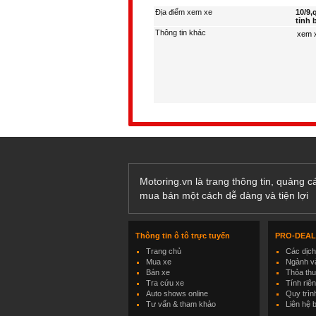
Địa điểm xem xe
10/9,
tỉnh 
Thông tin khác
Motoring.vn là trang thông tin, quảng 
mua bán một cách dễ dàng và tiện lợi
Thông tin ô tô trực tuyến
PRO-DEA
Trang chủ
Các dịc
Mua xe
Ngành và
Bán xe
Thỏa th
Tra cứu xe
Tính riê
Auto shows online
Quy trìn
Tư vấn & tham khảo
Liên hệ 