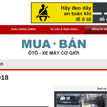
Auto shows online
Tư vấn & tham khảo
Đăng tin b
án
018
Ảnh xe 