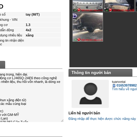
D
p số
tay (M/T)
khung - VIN
ng cơ
1.3
dẫn động
4x2
dụng nhiêu liệu
xăng
ng tin nhận diện
́c
Thông tin người bán
tuanxetai
01653978982
Tìm hiểu về ngươ
Liên hệ người bán
Đăng nhập để thực hiện được chức năng này