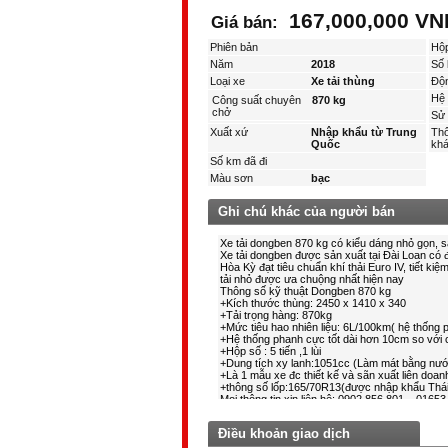
167,000,000 VN
Giá bán:
Phiên bản
Hộ
Năm
2018
Số 
Loại xe
Xe tải thùng
Độ
Hệ 
Công suất chuyên
870 kg
chở
Sử 
Xuất xứ
Nhập khẩu từ Trung
Thô
Quốc
kha
Số km đã đi
Màu sơn
bạc
Ghi chú khác của người bán
Điều khoản giao dịch