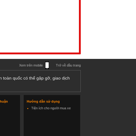
Xem trên mobile
Trở về đầu trang
n toàn quốc có thể gặp gỡ, giao dịch
thuận
Hướng dẫn sử dụng
Tiện ích cho người mua xe