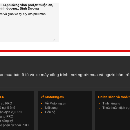
ql 13,phường vĩnh phú,tx thuận an,
bình dương., Bình Dương
cáo mua bán ô tô và xe máy công trình, nơi người mua và người bán trê
LER
Về Motoring.vn
Chính sách và thoả 
h vụ PRO
Về Motoring.vn
Tính riêng tư
 nghề ô tô
Nội dung
Thoả thuận dịch vụ
uận dịch vụ PRO
Liên hệ
ng tư PRO
h đăng ký
bộ phận dịch vụ PRO