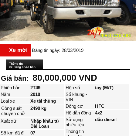
Xe mới
Đăng tin ngày: 28/03/2019
Thông tin
xe đang chào bán
80,000,000 VND
Giá bán:
Phiên bản
2T49
Hộp số
tay (M/T)
Năm
2018
Số khung -
VIN
Loại xe
Xe tải thùng
Động cơ
HFC
Công suất
2490 kg
Hệ dẫn động
4x2
chuyên chở
Sử dụng
dầu diesel
Xuất xứ
Nhập khẩu từ
nhiêu liệu
Đài Loan
Thông tin
Số km đã đi
07