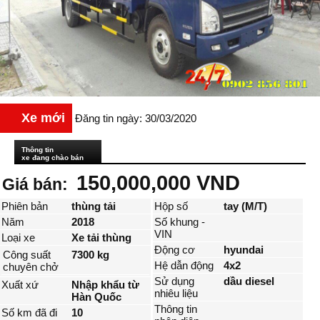
Xe mới
Đăng tin ngày: 30/03/2020
Thông tin
xe đang chào bán
150,000,000 VND
Giá bán:
Phiên bản
thùng tải
Hộp số
tay (M/T)
Năm
2018
Số khung -
VIN
Loại xe
Xe tải thùng
Động cơ
hyundai
Công suất
7300 kg
Hệ dẫn động
4x2
chuyên chở
Sử dụng
dầu diesel
Xuất xứ
Nhập khẩu từ
nhiêu liệu
Hàn Quốc
Thông tin
Số km đã đi
10