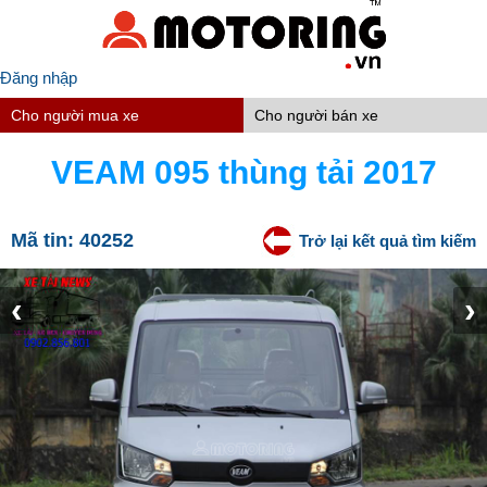
Đăng nhập
Cho người mua xe
Cho người bán xe
VEAM 095 thùng tải 2017
Mã tin:
40252
Trở lại kết quả tìm kiếm
‹
›