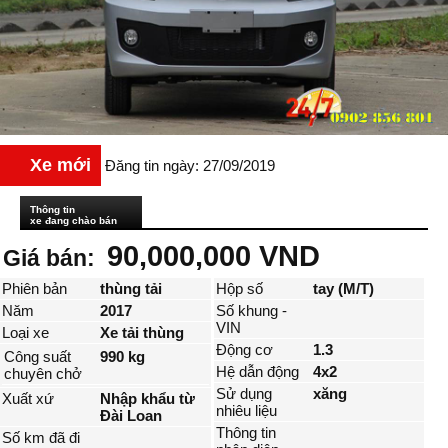
Xe mới
Đăng tin ngày: 27/09/2019
Thông tin
xe đang chào bán
90,000,000 VND
Giá bán:
Phiên bản
thùng tải
Hộp số
tay (M/T)
Năm
2017
Số khung -
VIN
Loại xe
Xe tải thùng
Động cơ
1.3
Công suất
990 kg
Hệ dẫn động
4x2
chuyên chở
Sử dụng
xăng
Xuất xứ
Nhập khẩu từ
nhiêu liệu
Đài Loan
Thông tin
Số km đã đi