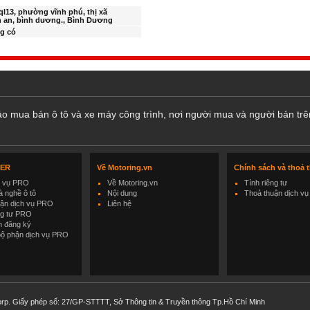
 ql13, phường vĩnh phú, thị xã
 an, bình dương., Bình Dương
g có
cáo mua bán ô tô và xe máy công trình, nơi người mua và người bán trê
LER
Về Motoring.vn
Chính sách và thoả 
h vụ PRO
Về Motoring.vn
Tính riêng tư
 nghề ô tô
Nội dung
Thoả thuận dịch vụ
uận dịch vụ PRO
Liên hệ
ng tư PRO
h đăng ký
bộ phận dịch vụ PRO
rp. Giấy phép số: 27/GP-STTTT, Sở Thông tin & Truyền thông Tp.Hồ Chí Minh