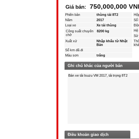
750,000,000 VN
Giá bán:
Phiên bản
thùng tải 8T2
Hộ
Năm
2017
Số 
Loại xe
Xe tải thùng
Độ
Hệ 
Công suất chuyên
8200 kg
chở
Sử 
Xuất xứ
Nhập khẩu từ Nhật
Thô
Bản
kha
Số km đã đi
Màu sơn
trắng
Ghi chú khác của người bán
Điều khoản giao dịch