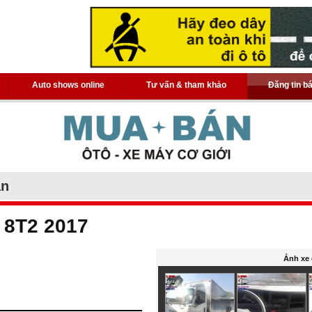
Auto shows online
Tư vấn & tham khảo
Đăng tin b
án
i 8T2 2017
Ảnh xe 