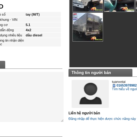
D
p số
tay (M/T)
khung - VIN
ng cơ
5.1
dẫn động
4x2
dụng nhiêu liệu
dầu diesel
ng tin nhận diện
́c
Thông tin người bán
tuanxetai
01653978982
Tìm hiểu về ngươ
Liên hệ người bán
Đăng nhập để thực hiện được chức năng này