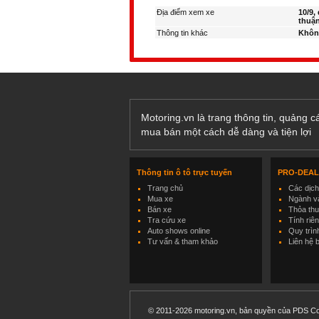
Địa điểm xem xe
10/9,
thuận
Thông tin khác
Khôn
Motoring.vn là trang thông tin, quảng 
mua bán một cách dễ dàng và tiện lợi
Thông tin ô tô trực tuyến
PRO-DEA
Trang chủ
Các dịc
Mua xe
Ngành và
Bán xe
Thỏa th
Tra cứu xe
Tính riê
Auto shows online
Quy trìn
Tư vấn & tham khảo
Liên hệ 
© 2011-2026 motoring.vn, bản quyền của PDS Co