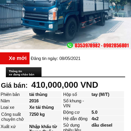
Xe mới
Đăng tin ngày: 08/05/2021
Thông tin
xe đang chào bán
410,000,000 VND
Giá bán:
Phiên bản
tải thùng
Hộp số
tay (M/T)
Năm
2016
Số khung -
VIN
Loại xe
Xe tải thùng
Động cơ
5.0
Công suất
7250 kg
Hệ dẫn động
4x2
chuyên chở
Sử dụng
dầu diesel
Xuất xứ
Nhập khẩu từ
nhiêu liệu