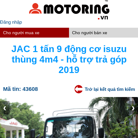
Đăng nhập
Cho người mua xe
Cho người bán xe
JAC 1 tấn 9 động cơ isuzu
thùng 4m4 - hỗ trợ trả góp
2019
Mã tin:
43608
Trở lại kết quả tìm kiếm
‹
›