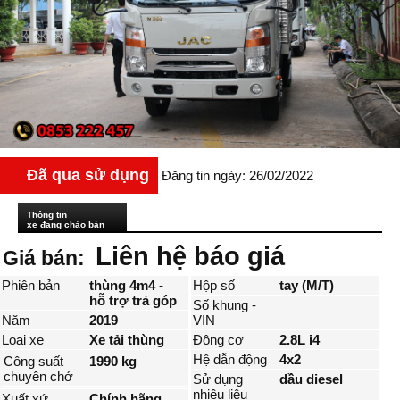
Đã qua sử dụng
Đăng tin ngày: 26/02/2022
Thông tin
xe đang chào bán
Liên hệ báo giá
Giá bán:
Phiên bản
thùng 4m4 -
Hộp số
tay (M/T)
hỗ trợ trả góp
Số khung -
Năm
2019
VIN
Loại xe
Xe tải thùng
Động cơ
2.8L i4
Hệ dẫn động
4x2
Công suất
1990 kg
chuyên chở
Sử dụng
dầu diesel
nhiêu liệu
Xuất xứ
Chính hãng