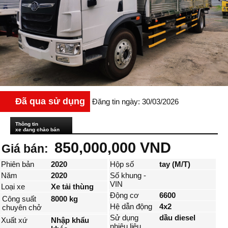
Đã qua sử dụng
Đăng tin ngày: 30/03/2026
Thông tin
xe đang chào bán
850,000,000 VND
Giá bán:
Phiên bản
2020
Hộp số
tay (M/T)
Năm
2020
Số khung -
VIN
Loại xe
Xe tải thùng
Động cơ
6600
Công suất
8000 kg
Hệ dẫn động
4x2
chuyên chở
Sử dụng
dầu diesel
Xuất xứ
Nhập khẩu
nhiêu liệu