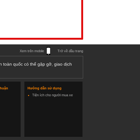
Xem trên mobile
Trở về đầu trang
n toàn quốc có thể gặp gỡ, giao dịch
thuận
Hướng dẫn sử dụng
Tiện ích cho người mua xe