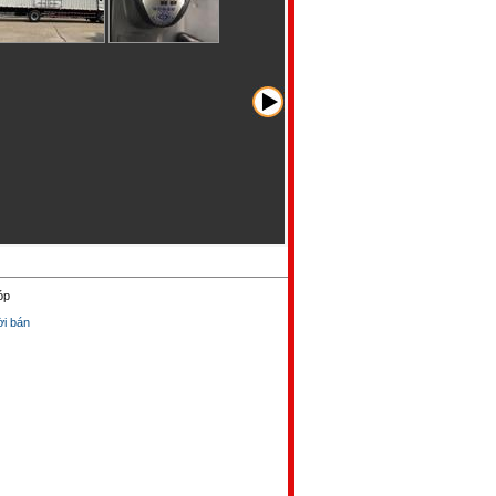
góp
̀i bán