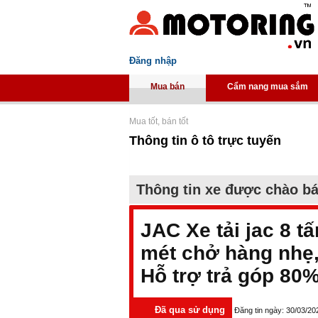
Đăng nhập
Mua bán
Cẩm nang mua sắm
Mua tốt, bán tốt
Thông tin ô tô trực tuyến
Thông tin xe được chào b
JAC Xe tải jac 8 tấ
mét chở hàng nhẹ,
Hỗ trợ trả góp 80
Đã qua sử dụng
Đăng tin ngày: 30/03/20