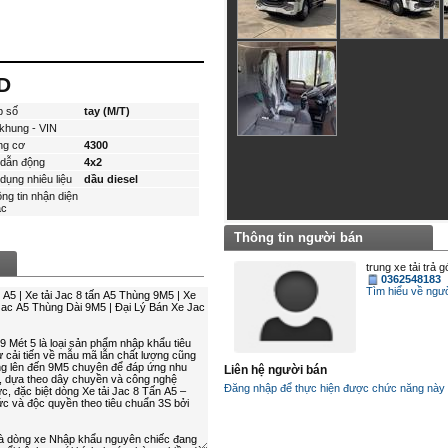
D
p số
tay (M/T)
khung - VIN
ng cơ
4300
dẫn động
4x2
dụng nhiêu liệu
dầu diesel
ng tin nhận diện
́c
Thông tin người bán
trung xe tải trả 
0362548183
Tìm hiểu về ngươ
Liên hệ người bán
Đăng nhập để thực hiện được chức năng này