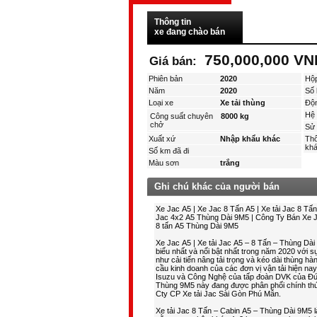
Thông tin
xe đang chào bán
750,000,000 VN
Giá bán:
Phiên bản
2020
Hộ
Năm
2020
Số 
Loại xe
Xe tải thùng
Độ
Hệ 
Công suất chuyên
8000 kg
chở
Sử 
Xuất xứ
Nhập khẩu khác
Thô
kha
Số km đã đi
Màu sơn
trắng
Ghi chú khác của người bán