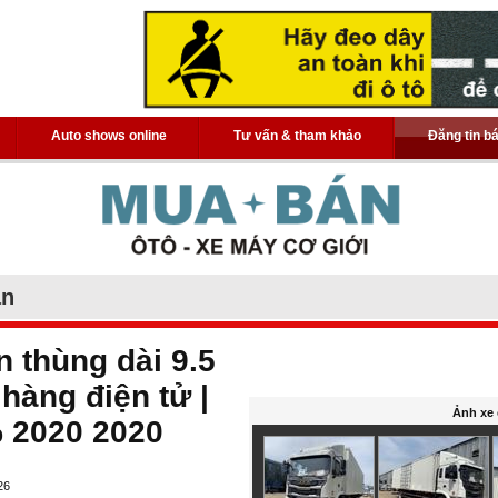
Auto shows online
Tư vấn & tham khảo
Đăng tin b
án
n thùng dài 9.5
hàng điện tử |
Ảnh xe 
% 2020 2020
26