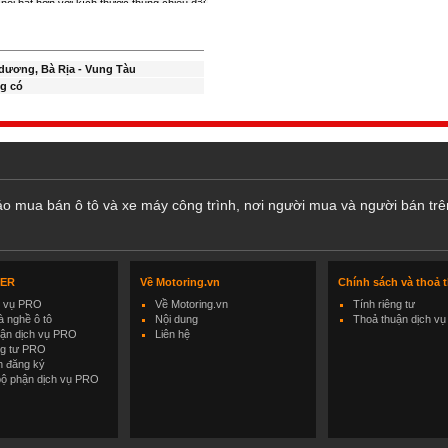
dương, Bà Rịa - Vung Tàu
g có
cáo mua bán ô tô và xe máy công trình, nơi người mua và người bán trê
LER
Về Motoring.vn
Chính sách và thoả 
h vụ PRO
Về Motoring.vn
Tính riêng tư
 nghề ô tô
Nội dung
Thoả thuận dịch vụ
uận dịch vụ PRO
Liên hệ
ng tư PRO
h đăng ký
bộ phận dịch vụ PRO