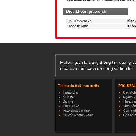
Điều khoản giao dịch
Địa điểm xem xe
bình 
Thông tin khác
Khôn
Motoring.vn là trang thông tin, quảng 
mua bán một cách dễ dàng và tiện lợi
Thông tin ô tô trực tuyến
PRO-DEA
Trang chủ
Các dịc
Mua xe
Ngành và
Bán xe
Thỏa th
Tra cứu xe
Tính riê
Auto shows online
Quy trìn
Tư vấn & tham khảo
Liên hệ 