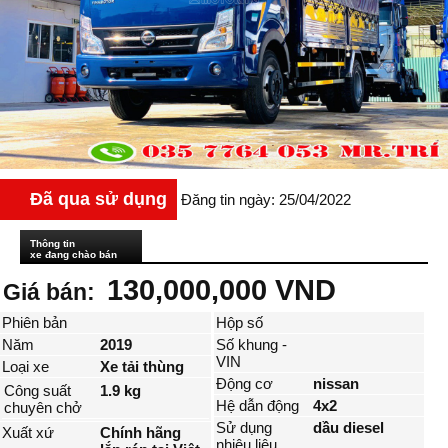
Đã qua sử dụng
Đăng tin ngày: 25/04/2022
Thông tin
xe đang chào bán
130,000,000 VND
Giá bán:
Phiên bản
Hộp số
Năm
2019
Số khung -
VIN
Loại xe
Xe tải thùng
Động cơ
nissan
Công suất
1.9 kg
Hệ dẫn động
4x2
chuyên chở
Sử dụng
dầu diesel
Xuất xứ
Chính hãng
nhiêu liệu