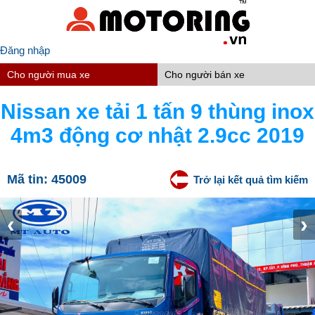
Đăng nhập
Cho người mua xe
Cho người bán xe
Nissan xe tải 1 tấn 9 thùng inox
4m3 động cơ nhật 2.9cc 2019
Mã tin:
45009
Trở lại kết quả tìm kiếm
‹
›