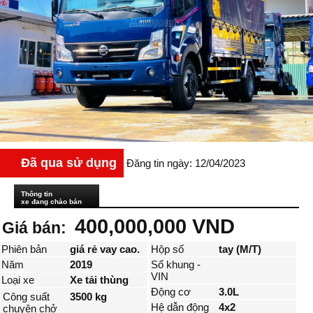
Đã qua sử dụng
Đăng tin ngày: 12/04/2023
Thông tin
xe đang chào bán
400,000,000 VND
Giá bán:
Phiên bản
giá rẻ vay cao.
Hộp số
tay (M/T)
Năm
2019
Số khung -
VIN
Loại xe
Xe tải thùng
Động cơ
3.0L
Công suất
3500 kg
Hệ dẫn động
4x2
chuyên chở