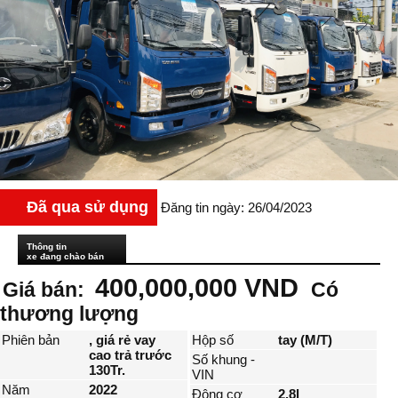
Đã qua sử dụng
Đăng tin ngày: 26/04/2023
Thông tin
xe đang chào bán
400,000,000 VND
Giá bán:
Có
thương lượng
Phiên bản
, giá rẻ vay
Hộp số
tay (M/T)
cao trả trước
Số khung -
130Tr.
VIN
Năm
2022
Động cơ
2.8l