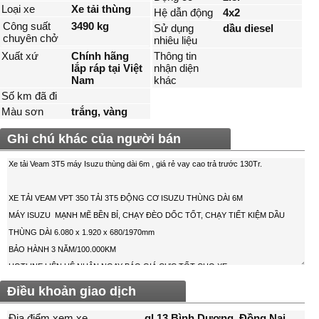
Loại xe
Xe tải thùng
Hệ dẫn động
4x2
Công suất
3490 kg
Sử dụng
dầu diesel
chuyên chở
nhiêu liệu
Xuất xứ
Chính hãng
Thông tin
lắp ráp tại Việt
nhận diện
Nam
khác
Số km đã đi
Màu sơn
trắng, vàng
Ghi chú khác của người bán
Điều khoản giao dịch
Địa điểm xem xe
ql 13 Bình Dương, Ðồng Nai