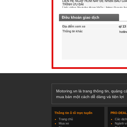
Điều khoản giao dịch
Địa điểm xem xe
ql 13
Thông tin khác
Motoring.vn là trang thông tin, quảng 
mua bán một cách dễ dàng và tiện lợi
Thông tin ô tô trực tuyến
PRO-DEA
Trang chủ
Các dịc
Mua xe
Ngành và