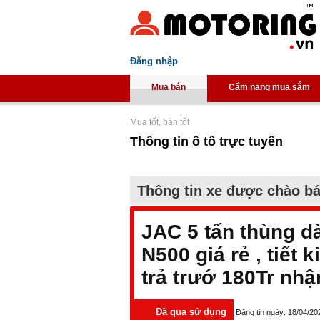
Đăng nhập
Mua bán
Cẩm nang mua sắm
Mua tốt, bán tốt
Thông tin ô tô trực tuyến
Thông tin xe được chào b
JAC 5 tấn thùng dà
N500 giá rẻ , tiết 
trả trướ 180Tr nhậ
Đã qua sử dụng
Đăng tin ngày: 18/04/20