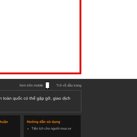
Xem trên mobile
Trở về đầu trang
n toàn quốc có thể gặp gỡ, giao dịch
thuận
Hướng dẫn sử dụng
Tiện ích cho người mua xe