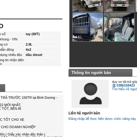
D
p số
tay (M/T)
khung - VIN
ng cơ
2.9L
dẫn động
4x2
dụng nhiêu liệu
dầu diesel
ng tin nhận diện
́c
Thông tin người bán
duy xe tải trả gó
0386159423
Tìm hiểu về ngươ
Liên hệ người bán
Đăng nhập để thực hiện được chức năng này