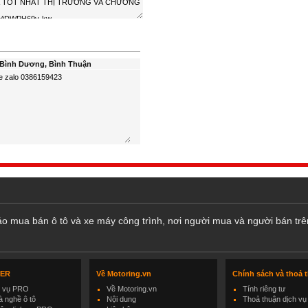
 Bình Dương, Bình Thuận
cáo mua bán ô tô và xe máy công trình, nơi người mua và người bán trê
LER
Về Motoring.vn
Chính sách và thoả 
h vụ PRO
Về Motoring.vn
Tính riêng tư
 nghề ô tô
Nội dung
Thoả thuận dịch vụ