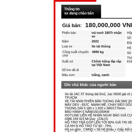
Thông tin
xe đang chào bán
180,000,000 VN
Giá bán:
Phiên bản
trả trướ 180Tr nhận
Hộ
xe
Số 
Năm
2022
Độ
Loại xe
Xe tải thùng
Hệ 
Công suất chuyên
4990 kg
Sử 
chở
Thô
Xuất xứ
Chính hãng lắp ráp
kha
tại Việt Nam
Số km đã đi
Màu sơn
trắng, xanh
Ghi chú khác của người bán