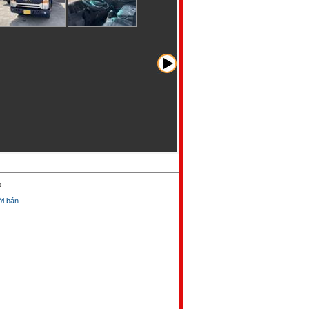
p
̀i bán