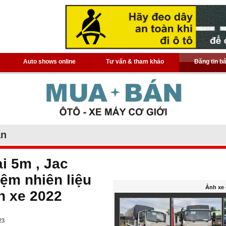
Auto shows online
Tư vấn & tham khảo
Đăng tin b
án
i 5m , Jac
kiệm nhiên liệu
Ảnh xe 
n xe 2022
23