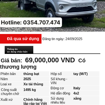
Đã qua sử dụng
Đăng tin ngày: 24/09/2025
Thông tin
xe đang chào bán
69,000,000 VND
Giá bán:
Có
thương lượng
Phiên bản
thùng bạt
Hộp số
tay (M/T)
Năm
2025
Số khung -
VIN
Loại xe
Xe tải thùng
Động cơ
Italy
Công suất
1495 kg
Hệ dẫn động
4x2
chuyên chở
Sử dụng
xăng
Xuất xứ
Chính hãng
nhiêu liệu
lắp ráp tại Việt