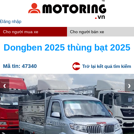
Đăng nhập
Cho người mua xe
Cho người bán xe
Dongben 2025 thùng bạt 2025
Mã tin:
47340
Trở lại kết quả tìm kiếm
‹
›