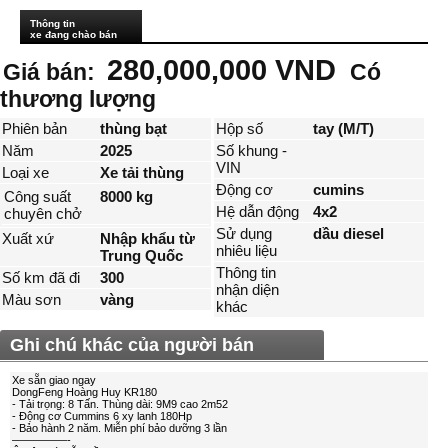
Thông tin
xe đang chào bán
280,000,000 VND
Giá bán:
Có
thương lượng
Phiên bản
thùng bạt
Hộp số
tay (M/T)
Năm
2025
Số khung -
VIN
Loại xe
Xe tải thùng
Động cơ
cumins
Công suất
8000 kg
Hệ dẫn động
4x2
chuyên chở
Sử dụng
dầu diesel
Xuất xứ
Nhập khẩu từ
nhiêu liệu
Trung Quốc
Thông tin
Số km đã đi
300
nhận diện
Màu sơn
vàng
khác
Ghi chú khác của người bán