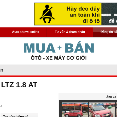
Auto shows online
Tư vấn & tham khảo
Đăng tin b
án
 LTZ 1.8 AT
Ảnh xe 
16
Tra cứu thông số