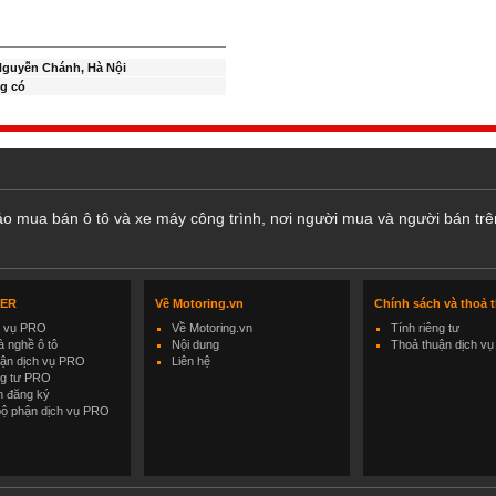
Nguyễn Chánh, Hà Nội
g có
cáo mua bán ô tô và xe máy công trình, nơi người mua và người bán trê
LER
Về Motoring.vn
Chính sách và thoả 
h vụ PRO
Về Motoring.vn
Tính riêng tư
 nghề ô tô
Nội dung
Thoả thuận dịch vụ
uận dịch vụ PRO
Liên hệ
ng tư PRO
h đăng ký
bộ phận dịch vụ PRO