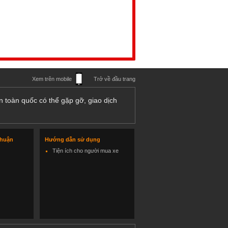
Xem trên mobile
Trở về đầu trang
n toàn quốc có thể gặp gỡ, giao dịch
thuận
Hướng dẫn sử dụng
Tiện ích cho người mua xe