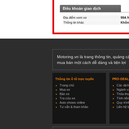
Điều khoản giao dịch
Địa điểm xem xe
99A 
Thông tin khác
Khôn
Motoring.vn là trang thông tin, quảng 
mua bán một cách dễ dàng và tiện lợi
Thông tin ô tô trực tuyến
PRO-DEA
Trang chủ
Các dịc
Mua xe
Ngành và
Bán xe
Thỏa th
Tra cứu xe
Tính riê
Auto shows online
Quy trìn
Tư vấn & tham khảo
Liên hệ 