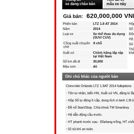
xe đang chào bán
mẫu xe này
620,000,000 VN
Giá bán:
Phiên bản
LTZ 1.8 AT 2014
Hộ
Năm
2014
Số 
Loại xe
Xe thể thao đa dụng
Độ
(SUV/ CUV)
Hệ 
Công suất chuyên
8 chỗ
Sử 
chở
Thô
Xuất xứ
Chính hãng lắp ráp
kha
tại Việt Nam
Số km đã đi
30,000
Màu sơn
đỏ
Ghi chú khác của người bán