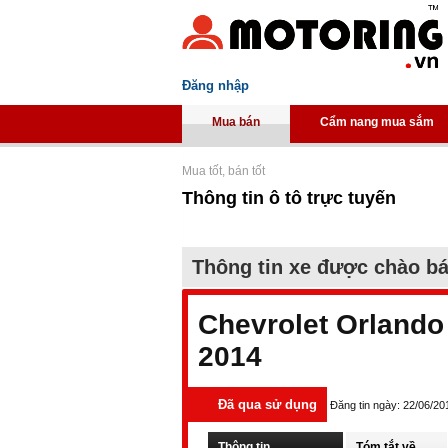
Đăng nhập
Mua bán
Cẩm nang mua sắm
Mua tốt, bán tốt
Thông tin ô tô trực tuyến
Thông tin xe được chào b
Chevrolet Orlando
2014
Đã qua sử dụng
Đăng tin ngày: 22/06/20
Thông tin
Tóm tắt về