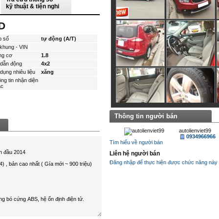
kỹ thuật & tiện nghi
D
p số
tự động (A/T)
khung - VIN
ng cơ
1.8
dẫn động
4x2
dụng nhiêu liệu
xăng
ng tin nhận diện
́c
Thông tin người bán
autolienviet99
0934966966
Tìm hiểu về người bán
Liên hệ người bán
Đăng nhập để thực hiện được chức năng này