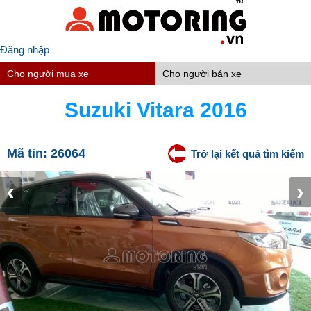
Đăng nhập
Cho người mua xe
Cho người bán xe
Suzuki Vitara 2016
Mã tin:
26064
Trở lại kết quả tìm kiếm
‹
›