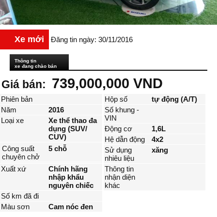
Xe mới
Đăng tin ngày: 30/11/2016
Thông tin
xe đang chào bán
739,000,000 VND
Giá bán:
Phiên bản
Hộp số
tự động (A/T)
Năm
2016
Số khung -
VIN
Loại xe
Xe thể thao đa
dụng (SUV/
Động cơ
1,6L
CUV)
Hệ dẫn động
4x2
Công suất
5 chỗ
Sử dụng
xăng
chuyên chở
nhiêu liệu
Xuất xứ
Chính hãng
Thông tin
nhập khẩu
nhận diện
nguyên chiếc
khác
Số km đã đi
Màu sơn
Cam nóc đen