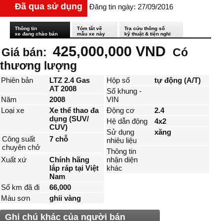
Đã qua sử dụng
Đăng tin ngày: 27/09/2016
Thông tin
Tóm tắt về
Tra cứu thông số
xe đang chào bán
mẫu xe này
kỹ thuật & tiện nghi
425,000,000 VND
Giá bán:
Có
thương lượng
Phiên bản
LTZ 2.4 Gas
Hộp số
tự động (A/T)
AT 2008
Số khung -
Năm
2008
VIN
Loại xe
Xe thể thao đa
Động cơ
2.4
dụng (SUV/
Hệ dẫn động
4x2
CUV)
Sử dụng
xăng
Công suất
7 chỗ
nhiêu liệu
chuyên chở
Thông tin
Xuất xứ
Chính hãng
nhận diện
lắp ráp tại Việt
khác
Nam
Số km đã đi
66,000
Màu sơn
ghii vàng
Ghi chú khác của người bán