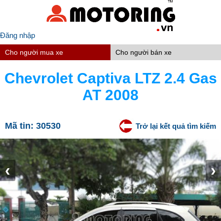
Đăng nhập
Cho người mua xe
Cho người bán xe
Chevrolet Captiva LTZ 2.4 Gas
AT 2008
Mã tin:
30530
Trở lại kết quả tìm kiếm
‹
›