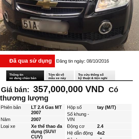
Đã qua sử dụng
Đăng tin ngày: 08/10/2016
Thông tin
Tóm tắt về
Tra cứu thông số
xe đang chào bán
mẫu xe này
kỹ thuật & tiện nghi
357,000,000 VND
Giá bán:
Có
thương lượng
Phiên bản
LT 2.4 Gas MT
Hộp số
tay (M/T)
2007
Số khung -
Năm
2007
VIN
Loại xe
Xe thể thao đa
Động cơ
2.4
dụng (SUV/
Hệ dẫn động
4x2
CUV)