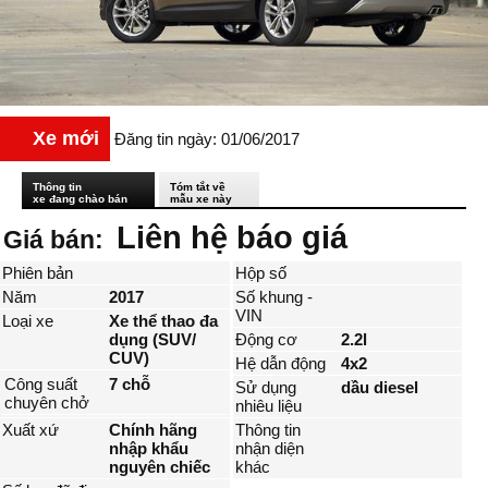
Xe mới
Đăng tin ngày: 01/06/2017
Thông tin
Tóm tắt về
xe đang chào bán
mẫu xe này
Liên hệ báo giá
Giá bán:
Phiên bản
Hộp số
Năm
2017
Số khung -
VIN
Loại xe
Xe thể thao đa
dụng (SUV/
Động cơ
2.2l
CUV)
Hệ dẫn động
4x2
Công suất
7 chỗ
Sử dụng
dầu diesel
chuyên chở
nhiêu liệu
Xuất xứ
Chính hãng
Thông tin
nhập khẩu
nhận diện
nguyên chiếc
khác