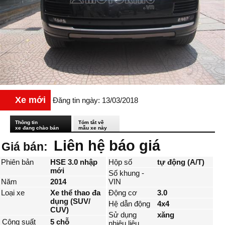
Xe mới
Đăng tin ngày: 13/03/2018
Thông tin
Tóm tắt về
xe đang chào bán
mẫu xe này
Liên hệ báo giá
Giá bán:
Phiên bản
HSE 3.0 nhập
Hộp số
tự động (A/T)
mới
Số khung -
Năm
2014
VIN
Loại xe
Xe thể thao đa
Động cơ
3.0
dụng (SUV/
Hệ dẫn động
4x4
CUV)
Sử dụng
xăng
Công suất
5 chỗ
nhiêu liệu