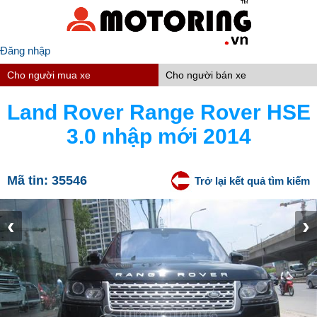
Đăng nhập
Cho người mua xe
Cho người bán xe
Land Rover Range Rover HSE
3.0 nhập mới 2014
Mã tin:
35546
Trở lại kết quả tìm kiếm
‹
›