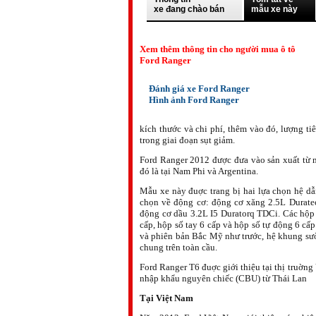
xe đang chào bán
mẫu xe này
Xem thêm thông tin cho người mua ô tô
Ford Ranger
Đánh giá xe Ford Ranger
Hình ảnh Ford Ranger
kích thước và chi phí, thêm vào đó, lượng ti
trong giai đoạn sụt giảm.
Ford Ranger 2012 được đưa vào sản xuất từ m
đó là tại Nam Phi và Argentina.
Mẫu xe này đuợc trang bị hai lựa chọn hệ dẫ
chọn về động cơ: động cơ xăng 2.5L Duratec
động cơ dầu 3.2L I5 Duratorq TDCi. Các hộp
cấp, hộp số tay 6 cấp và hộp số tự động 6 cấ
và phiên bản Bắc Mỹ như trước, hệ khung sư
chung trên toàn cầu.
Ford Ranger T6 đuợc giới thiệu tại thị truờn
nhập khẩu nguyên chiếc (CBU) từ Thái Lan
Tại Việt Nam