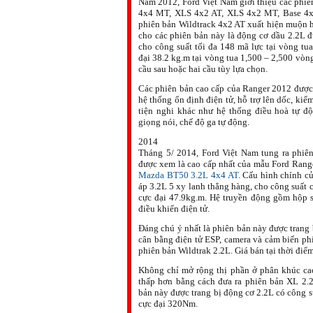
Năm 2012, Ford Việt Nam giới thiệu các phi
4x4 MT, XLS 4x2 AT, XLS 4x2 MT, Base 4x
phiên bản Wildtrack 4x2 AT xuất hiện muộn h
cho các phiên bản này là động cơ dầu 2.2L đ
cho công suất tối đa 148 mã lực tại vòng t
đại 38.2 kg.m tại vòng tua 1,500 – 2,500 vòn
cầu sau hoặc hai cầu tùy lựa chọn.
Các phiên bản cao cấp của Ranger 2012 được 
hệ thống ổn định điện tử, hỗ trợ lên dốc, kiể
tiện nghi khác như hệ thống điều hoà tự độ
giọng nói, chế độ ga tự động.
2014
Tháng 5/ 2014, Ford Việt Nam tung ra phiên
được xem là cao cấp nhất của mẫu Ford Ranger
Mazda BT50 3.2L 4x4 AT
. Cấu hình chính củ
áp 3.2L 5 xy lanh thẳng hàng, cho công suất
cực đại 47.9kg.m. Hệ truyền động gồm hộp s
điều khiển điện tử.
Đáng chú ý nhất là phiên bản này được trang b
cân bằng điện tử ESP, camera và cảm biến phí
phiên bản Wildtrak 2.2L. Giá bán tại thời điểm
Không chỉ mở rộng thị phần ở phân khúc ca
thấp hơn bằng cách đưa ra phiên bản XL 2.2
bản này được trang bị động cơ 2.2L có công 
cực đại 320Nm
.