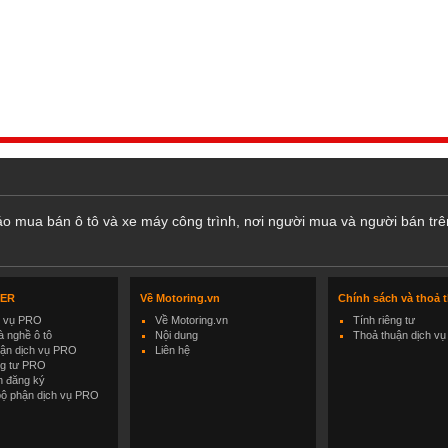
cáo mua bán ô tô và xe máy công trình, nơi người mua và người bán trê
LER
Về Motoring.vn
Chính sách và thoả 
h vụ PRO
Về Motoring.vn
Tính riêng tư
 nghề ô tô
Nội dung
Thoả thuận dịch vụ
uận dịch vụ PRO
Liên hệ
ng tư PRO
h đăng ký
bộ phận dịch vụ PRO