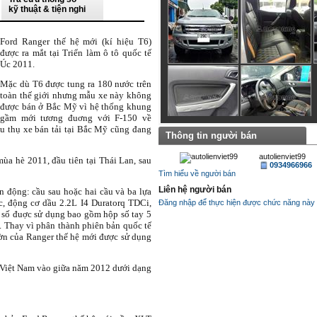
kỹ thuật & tiện nghi
Ford Ranger thế hệ mới (kí hiệu T6)
được ra mắt tại Triển làm ô tô quốc tế
Úc 2011.
Mặc dù T6 được tung ra 180 nước trên
toàn thế giới nhưng mẫu xe này không
được bán ở Bắc Mỹ vì hệ thống khung
gầm mới tương đuơng với F-150 về
êu thụ xe bán tải tại Bắc Mỹ cũng đang
Thông tin người bán
autolienviet99
ùa hè 2011, đầu tiên tại Thái Lan, sau
0934966966
Tìm hiểu về người bán
Liên hệ người bán
n động: cầu sau hoặc hai cầu và ba lựa
, động cơ dầu 2.2L I4 Duratorq TDCi,
Đăng nhập để thực hiện được chức năng này
 số đuợc sử dụng bao gồm hộp số tay 5
p. Thay vì phân thành phiên bản quốc tế
ờn của Ranger thế hệ mới được sử dụng
g Việt Nam vào giữa năm 2012 dưới dạng