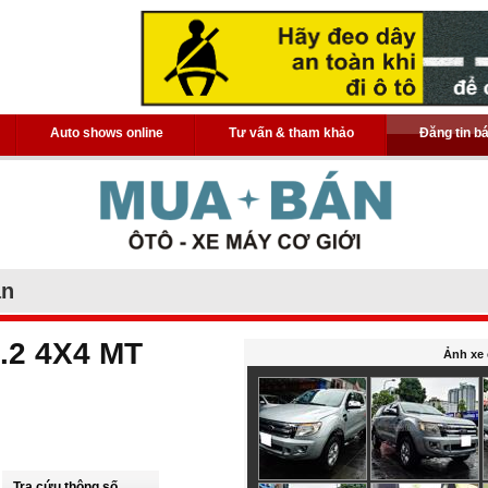
Auto shows online
Tư vấn & tham khảo
Đăng tin b
án
.2 4X4 MT
Ảnh xe 
Tra cứu thông số