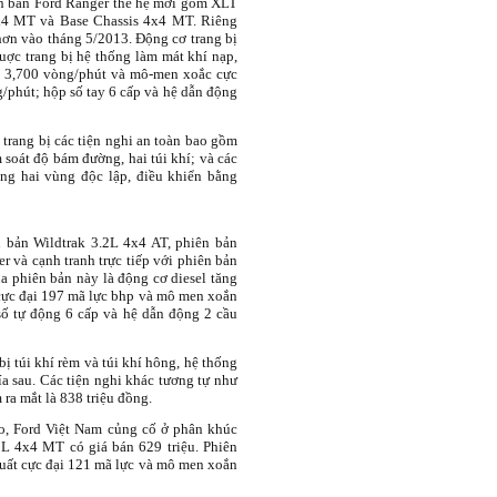
ên bản Ford Ranger thế hệ mới gồm XLT
4 MT và Base Chassis 4x4 MT. Riêng
ơn vào tháng 5/2013. Động cơ trang bị
uợc trang bị hệ thống làm mát khí nạp,
ua 3,700 vòng/phút và mô-men xoắc cực
g/phút; hộp số tay 6 cấp và hệ dẫn động
trang bị các tiện nghi an toàn bao gồm
m soát độ bám đường, hai túi khí; và các
ng hai vùng độc lập, điều khiển bằng
 bản Wildtrak 3.2L 4x4 AT, phiên bản
 và cạnh tranh trực tiếp với phiên bản
a phiên bản này là động cơ diesel tăng
 cực đại 197 mã lực bhp và mô men xoắn
ố tự động 6 cấp và hệ dẫn động 2 cầu
ị túi khí rèm và túi khí hông, hệ thống
a sau. Các tiện nghi khác tương tự như
 ra mắt là 838 triệu đồng.
o, Ford Việt Nam củng cố ở phân khúc
L 4x4 MT có giá bán 629 triệu. Phiên
suất cực đại 121 mã lực và mô men xoắn