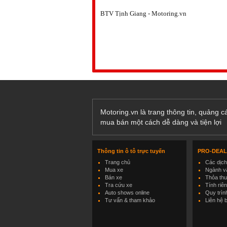
BTV Tịnh Giang - Motoring.vn
Motoring.vn là trang thông tin, quảng 
mua bán một cách dễ dàng và tiện lợi
Thông tin ô tô trực tuyến
PRO-DEA
Trang chủ
Các dịc
Mua xe
Ngành và
Bán xe
Thỏa th
Tra cứu xe
Tính riê
Auto shows online
Quy trìn
Tư vấn & tham khảo
Liên hệ 