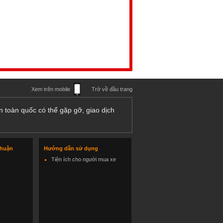
Xem trên mobile
Trở về đầu trang
n toàn quốc có thể gặp gỡ, giao dịch
thuận
Hướng dẫn sử dụng
Tiện ích cho người mua xe