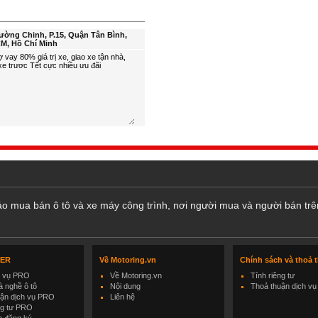
ường Chinh, P.15, Quận Tân Bình,
M, Hồ Chí Minh
cáo mua bán ô tô và xe máy công trình, nơi người mua và người bán trê
LER
Về Motoring.vn
Chính sách và thoả 
h vụ PRO
Về Motoring.vn
Tính riêng tư
 nghề ô tô
Nội dung
Thoả thuận dịch vụ
uận dịch vụ PRO
Liên hệ
ng tư PRO