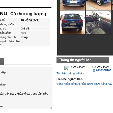
 VND
Có thương lượng
p số
tự động (A/T)
khung - VIN
ng cơ
3.6 V6
dẫn động
4x4
dụng nhiêu liệu
xăng
ng tin nhận diện
́c
Thông tin người bán
HÀ VĂN ĐẠT
0933365188
Tìm hiểu về người bán
Liên hệ người bán
Đăng nhập để thực hiện được chức năng này