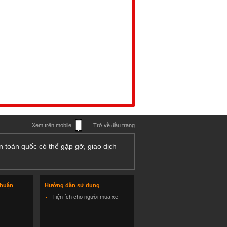
Xem trên mobile
Trở về đầu trang
n toàn quốc có thể gặp gỡ, giao dịch
thuận
Hướng dẫn sử dụng
Tiện ích cho người mua xe