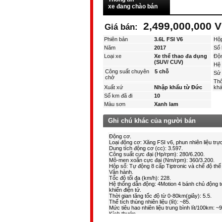
xe đang chào bán
2,499,000,000
Giá bán:
Phiên bản
3.6L FSI V6
Hộ
Năm
2017
Số 
Loại xe
Xe thể thao đa dụng
Độ
(SUV/ CUV)
Hệ 
Công suất chuyên
5 chỗ
Sử 
chở
Thô
Xuất xứ
Nhập khẩu từ Đức
kha
Số km đã đi
10
Màu sơn
Xanh lam
Ghi chú khác của người bán