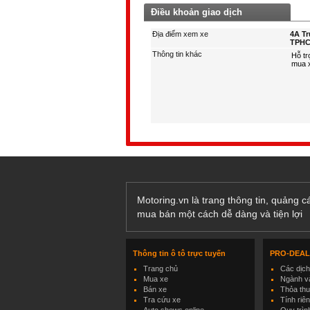
Điều khoản giao dịch
Địa điểm xem xe
4A Tr
TPHC
Thông tin khác
Motoring.vn là trang thông tin, quảng 
mua bán một cách dễ dàng và tiện lợi
Thông tin ô tô trực tuyến
PRO-DEA
Trang chủ
Các dịc
Mua xe
Ngành và
Bán xe
Thỏa th
Tra cứu xe
Tính riê