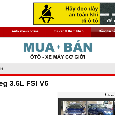
Auto shows online
Tư vấn & tham khảo
Đăng tin b
án
g 3.6L FSI V6
Ảnh xe 