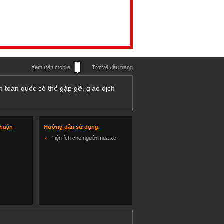
Xem trên mobile
Trở về đầu trang
n toàn quốc có thể gặp gỡ, giao dịch
thuận
Hướng dẫn sử dụng
Tiện ích cho người mua xe