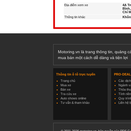
Địa điểm xem xe
4A T
Bình,
Chí M
Thông tin khác
Khôn
Motoring.vn là trang thông tin, quảng 
mua bán một cách dễ dàng và tiện lợi
Thông tin ô tô trực tuyến
PRO-DEA
Trang chủ
Các dịc
Mua xe
Ngành và
Bán xe
Thỏa th
Tra cứu xe
Tính riê
Auto shows online
Quy trìn
Tư vấn & tham khảo
Liên hệ 