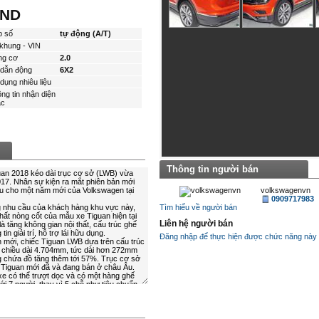
VND
p số
tự động (A/T)
khung - VIN
ng cơ
2.0
dẫn động
6X2
dụng nhiêu liệu
ng tin nhận diện
́c
Thông tin người bán
volkswagenvn
0909717983
Tìm hiểu về người bán
Liên hệ người bán
Đăng nhập để thực hiện được chức năng này