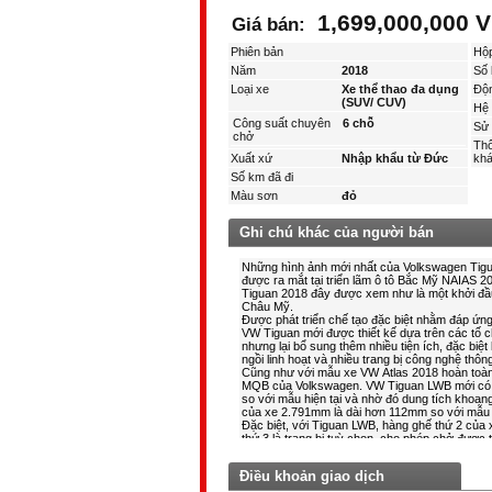
1,699,000,000 
Giá bán:
Phiên bản
Hộ
Năm
2018
Số 
Loại xe
Xe thể thao đa dụng
Độ
(SUV/ CUV)
Hệ 
Công suất chuyên
6 chỗ
Sử 
chở
Thô
Xuất xứ
Nhập khẩu từ Đức
kha
Số km đã đi
Màu sơn
đỏ
Ghi chú khác của người bán
Điều khoản giao dịch