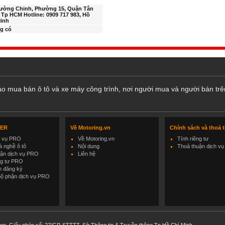
rường Chinh, Phường 15, Quận Tân
 Tp HCM Hotline: 0909 717 983, Hồ
inh
g có
cáo mua bán ô tô và xe máy công trình, nơi người mua và người bán trê
LER
Về Motoring.vn
Chính sách và thoả 
h vụ PRO
Về Motoring.vn
Tính riêng tư
 nghề ô tô
Nội dung
Thoả thuận dịch vụ
uận dịch vụ PRO
Liên hệ
ng tư PRO
h đăng ký
bộ phận dịch vụ PRO