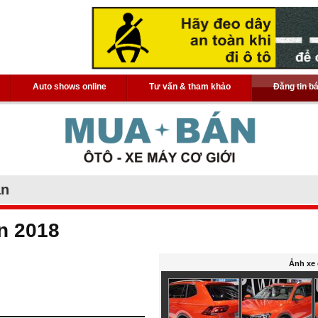
Auto shows online
Tư vấn & tham khảo
Đăng tin b
án
n 2018
Ảnh xe 