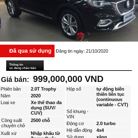
Đã qua sử dụng
Đăng tin ngày: 21/10/2020
Thông tin
xe đang chào bán
999,000,000 VND
Giá bán:
Phiên bản
2.0T Trophy
Hộp số
tự động biến
thiên liên tục
Năm
2020
(continuous
Loại xe
Xe thể thao đa
variable - CVT)
dụng (SUV/
Số khung -
CUV)
VIN
Công suất
2500 chỗ
Động cơ
2.0 turbo
chuyên chở
Hệ dẫn động
4x4
Xuất xứ
Nhập khẩu từ
Sử dụng
xăng