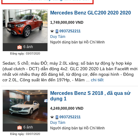
Mercedes Benz GLC200 2020 2020
1,749,000,000 VND
0937252211
Duy Tám
Người dùng bán
tại
Hồ Chí Minh
6
ảnh
Đăng ngày: 03/07/2020
Sedan; 5 chỗ; màu ĐỎ; máy 2.0L xăng; số bán tự động ly hợp kép
(dual clutch - DCT) dẫn động 4x2. GLC 200 2020 Là bản Facelift mới
nhất với nhiều thay đổi đáng kể, từ động cơ, đến ngoại hình - Đông
cơ 2.0L, Công suất lên đến 197Hp, - Mâm ...
chi tiết
Mercedes Benz S 2018
, đã qua sử
dụng 1
4,249,000,000 VND
0937252211
Duy Tám
6
ảnh
Người dùng bán
tại
Hồ Chí Minh
Đăng ngày: 03/07/2020