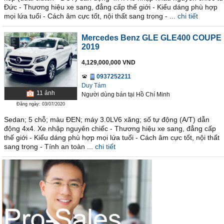
Đức - Thương hiệu xe sang, đẳng cấp thế giới - Kiểu dáng phù hợp
mọi lứa tuổi - Cách âm cực tốt, nội thất sang trọng - ...
chi tiết
Mercedes Benz GLE GLE400 COUPE
2019
4,129,000,000 VND
0937252211
Duy Tám
11
ảnh
Người dùng bán
tại
Hồ Chí Minh
Đăng ngày: 03/07/2020
Sedan; 5 chỗ; màu ĐEN; máy 3.0LV6 xăng; số tự động (A/T) dẫn
động 4x4. Xe nhập nguyên chiếc - Thương hiệu xe sang, đẳng cấp
thế giới - Kiểu dáng phù hợp mọi lứa tuổi - Cách âm cực tốt, nội thất
sang trọng - Tính an toàn ...
chi tiết