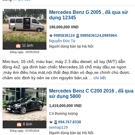
Mercedes Benz G 2005
, đã qua sử
dụng 12345
190,000,000 VND
0985836124
0985836124,0985964
Nguyễn Đức Tứ
11
ảnh
Người dùng bán
tại
Hà Nội
Đăng ngày: 24/05/2019
Mini bus; 16 chỗ; màu bạc; máy 2.3 dầu diesel; số tay (M/T) dẫn
động 4x2. gia đình bán chiếc Mercedes,16 chỗ máy dầu,xe ngon
,máy êm điều hòa mát,nội thất đẹp,thân vỏ đẹp,xe chính chủ được
chăm sóc định kỳ nên xe còn nguyên bản,và ...
chi tiết
Mercedes Benz C C200 2016
, đã qua
sử dụng 5800
1,419,000,000 VND
Có thương lượng
094.767.8338
8
ảnh
xenhap129
Đăng ngày: 07/05/2019
Người dùng bán
tại
Hà Nội