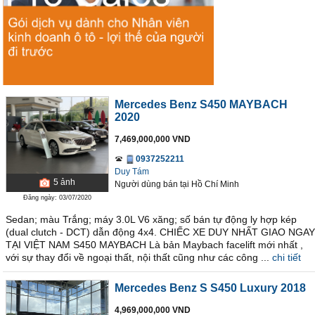
Mercedes Benz S450 MAYBACH
2020
7,469,000,000 VND
0937252211
Duy Tám
5
ảnh
Người dùng bán
tại
Hồ Chí Minh
Đăng ngày: 03/07/2020
Sedan; màu Trắng; máy 3.0L V6 xăng; số bán tự động ly hợp kép
(dual clutch - DCT) dẫn động 4x4. CHIẾC XE DUY NHẤT GIAO NGAY
TẠI VIỆT NAM S450 MAYBACH Là bản Maybach facelift mới nhất ,
với sự thay đổi về ngoại thất, nội thất cũng như các công ...
chi tiết
Mercedes Benz S S450 Luxury 2018
4,969,000,000 VND