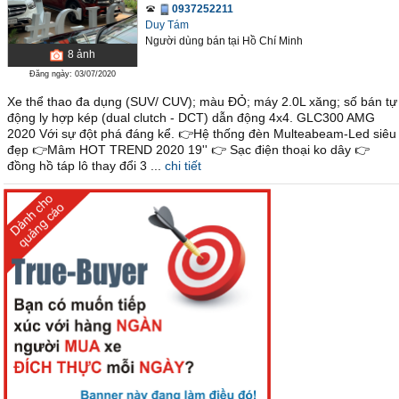
0937252211
Duy Tám
Người dùng bán
tại
Hồ Chí Minh
8
ảnh
Đăng ngày: 03/07/2020
Xe thể thao đa dụng (SUV/ CUV); màu ĐỎ; máy 2.0L xăng; số bán tự
động ly hợp kép (dual clutch - DCT) dẫn động 4x4. GLC300 AMG
2020 Với sự đột phá đáng kể. 👉Hệ thống đèn Multeabeam-Led siêu
đẹp 👉Mâm HOT TREND 2020 19'' 👉 Sạc điện thoại ko dây 👉
đồng hồ táp lô thay đổi 3 ...
chi tiết