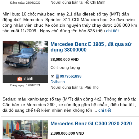
Người dùng bán
tại
Hồ Chí Minh
Đăng ngày: 23/03/2022
Mini bus; 16 chỗ; màu bạc; máy 2.1 dầu diesel; số tay (M/T) dẫn
động 4x2. Mercedes_Sprinter_311-CDI Màu xám bạc. Xe đưa rước
công nhân viên chức Xe còn zin nguyên thủy chạy được 186 000 km
sản xuất 11/2009 . Ngay chủ đứng tên bán 325 triệu
chi tiết
Mercedes Benz E 1985
, đã qua sử
dụng 38000000
38,000,000 VND
Có thương lượng
0979561898
8
ảnh
Dvthanh
Đăng ngày: 17/01/2021
Người dùng bán
tại
Phú Thọ
Sedan; màu xanhxăng; số tay (M/T) dẫn động 4x2. Thông tin mô tả:
Cần bán xe Mercedes 260 , xe còn đẹp gầm bệ chắc , điều hòa tốt ,
đã độ sang chế tiết kiệm nhiên nên không tốn ...
chi tiết
Mercedes Benz GLC300 2020 2020
2,399,000,000 VND