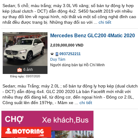
Sedan; 5 chỗ; màu trắng; máy 3.0L V6 xăng; số bán tự động ly hợp
kép (dual clutch - DCT) dẫn động 4x2. S450 facelift 2019 với nhiều
sự thay đổi lớn về ngoại hình, nội thất và một số công nghệ đỉnh cao
nhất đều được trang bị. Những thay đổi so với ...
chi tiết
Mercedes Benz GLC200 4Matic 2020
2,039,000,000 VND
0937252211
Duy Tám
Người dùng bán
tại
Hồ Chí Minh
6
ảnh
Đăng ngày: 03/07/2020
Sedan; màu Trắng; máy 2.0L ; số bán tự động ly hợp kép (dual clutch
- DCT) dẫn động 4x4. GLC 200 2020 Là bản Facelift mới nhất với
nhiều thay đổi đáng kể, từ động cơ, đến ngoại hình - Đông cơ 2.0L,
Công suất lên đến 197Hp, - Mâm xe ...
chi tiết