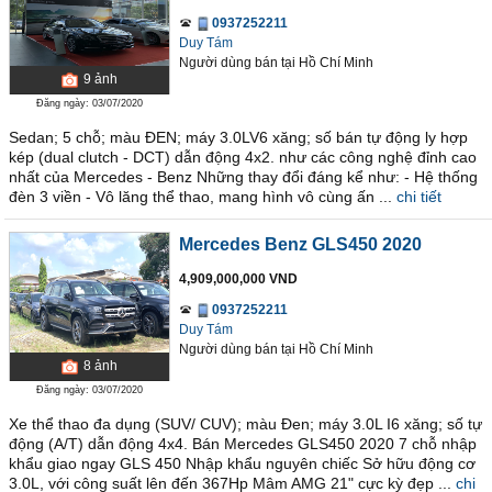
0937252211
Duy Tám
Người dùng bán
tại
Hồ Chí Minh
9
ảnh
Đăng ngày: 03/07/2020
Sedan; 5 chỗ; màu ĐEN; máy 3.0LV6 xăng; số bán tự động ly hợp
kép (dual clutch - DCT) dẫn động 4x2. như các công nghệ đỉnh cao
nhất của Mercedes - Benz Những thay đổi đáng kể như: - Hệ thống
đèn 3 viền - Vô lăng thể thao, mang hình vô cùng ấn ...
chi tiết
Mercedes Benz GLS450 2020
4,909,000,000 VND
0937252211
Duy Tám
Người dùng bán
tại
Hồ Chí Minh
8
ảnh
Đăng ngày: 03/07/2020
Xe thể thao đa dụng (SUV/ CUV); màu Đen; máy 3.0L I6 xăng; số tự
động (A/T) dẫn động 4x4. Bán Mercedes GLS450 2020 7 chỗ nhập
khẩu giao ngay GLS 450 Nhập khẩu nguyên chiếc Sở hữu động cơ
3.0L, với công suất lên đến 367Hp Mâm AMG 21" cực kỳ đẹp ...
chi