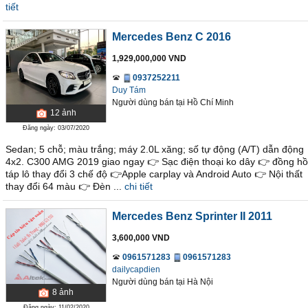
tiết
Mercedes Benz C 2016
1,929,000,000 VND
0937252211
Duy Tám
Người dùng bán
tại
Hồ Chí Minh
12
ảnh
Đăng ngày: 03/07/2020
Sedan; 5 chỗ; màu trắng; máy 2.0L xăng; số tự động (A/T) dẫn động
4x2. C300 AMG 2019 giao ngay 👉 Sạc điện thoại ko dây 👉 đồng hồ
táp lô thay đổi 3 chế độ 👉Apple carplay và Android Auto 👉 Nội thất
thay đổi 64 màu 👉 Đèn ...
chi tiết
Mercedes Benz Sprinter II 2011
3,600,000 VND
0961571283
0961571283
dailycapdien
Người dùng bán
tại
Hà Nội
8
ảnh
Đăng ngày: 11/02/2020