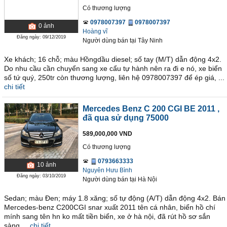
Có thương lượng
0978007397
0978007397
0
ảnh
Hoàng vĩ
Đăng ngày: 09/12/2019
Người dùng bán
tại
Tây Ninh
Xe khách; 16 chỗ; màu Hồngdầu diesel; số tay (M/T) dẫn động 4x2.
Do nhu cầu cần chuyển sang xe cẩu tự hành nên ra đi e nó, xe biển
số tứ quý, 250tr còn thương lượng, liên hệ 0978007397 để ép giá, ...
chi tiết
Mercedes Benz C 200 CGI BE 2011
,
đã qua sử dụng 75000
589,000,000 VND
Có thương lượng
0793663333
10
ảnh
Nguyên Hưu Bình
Đăng ngày: 03/10/2019
Người dùng bán
tại
Hà Nội
Sedan; màu Đen; máy 1.8 xăng; số tự động (A/T) dẫn động 4x2. Bán
Mercedes-benz C200CGI snar xuất 2011 tên cá nhân, biển hồ chí
mính sang tên hn ko mất tiền biển, xe ở hà nội, đã rút hồ sơ sắn
sàng ...
chi tiết