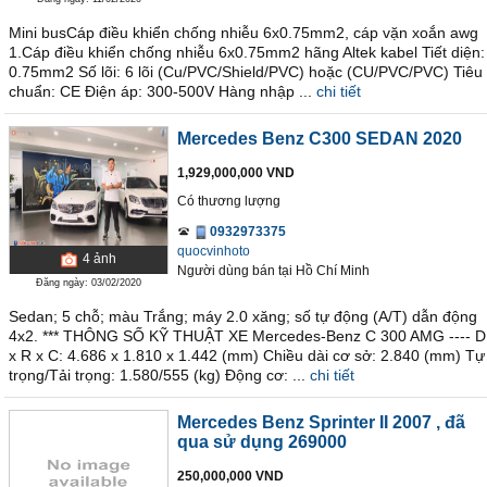
Mini busCáp điều khiển chống nhiễu 6x0.75mm2, cáp vặn xoắn awg
1.Cáp điều khiển chống nhiễu 6x0.75mm2 hãng Altek kabel Tiết diện:
0.75mm2 Số lõi: 6 lõi (Cu/PVC/Shield/PVC) hoặc (CU/PVC/PVC) Tiêu
chuẩn: CE Điện áp: 300-500V Hàng nhập ...
chi tiết
Mercedes Benz C300 SEDAN 2020
1,929,000,000 VND
Có thương lượng
0932973375
quocvinhoto
4
ảnh
Người dùng bán
tại
Hồ Chí Minh
Đăng ngày: 03/02/2020
Sedan; 5 chỗ; màu Trắng; máy 2.0 xăng; số tự động (A/T) dẫn động
4x2. *** THÔNG SỐ KỸ THUẬT XE Mercedes-Benz C 300 AMG ---- D
x R x C: 4.686 x 1.810 x 1.442 (mm) Chiều dài cơ sở: 2.840 (mm) Tự
trọng/Tải trọng: 1.580/555 (kg) Động cơ: ...
chi tiết
Mercedes Benz Sprinter II 2007
, đã
qua sử dụng 269000
250,000,000 VND