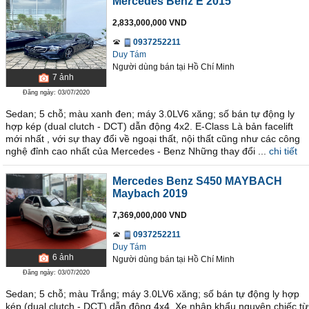
Mercedes Benz E 2015
2,833,000,000 VND
0937252211
Duy Tám
Người dùng bán
tại
Hồ Chí Minh
7
ảnh
Đăng ngày: 03/07/2020
Sedan; 5 chỗ; màu xanh đen; máy 3.0LV6 xăng; số bán tự động ly
hợp kép (dual clutch - DCT) dẫn động 4x2. E-Class Là bản facelift
mới nhất , với sự thay đổi về ngoại thất, nội thất cũng như các công
nghệ đỉnh cao nhất của Mercedes - Benz Những thay đổi ...
chi tiết
Mercedes Benz S450 MAYBACH
Maybach 2019
7,369,000,000 VND
0937252211
Duy Tám
6
ảnh
Người dùng bán
tại
Hồ Chí Minh
Đăng ngày: 03/07/2020
Sedan; 5 chỗ; màu Trắng; máy 3.0LV6 xăng; số bán tự động ly hợp
kép (dual clutch - DCT) dẫn động 4x4. Xe nhập khẩu nguyên chiếc từ