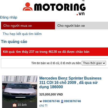
Đăng nhập
Cho người mua xe
Cho người bán xe
Thu hẹp kết quả tìm kiếm
Tin quảng cáo
Kết quả: tìm thấy 237 xe trong 46130 xe đã được chào bán
Tìm tin bán xe ô tô cũ, ô tô mới ưu tiên
Mercedes Benz Sprinter Business
311 CDI 16 chỗ 2009
, đã qua sử
dụng 186000
325,000,000 VND
0903876746
0903876746
10
ảnh
chú Tí