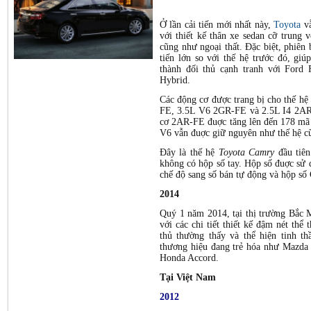
Ở lần cải tiến mới nhất này,
Toyota
vẫ
với thiết kế thân xe sedan cỡ trung v
cũng như ngoại thất. Đặc biệt, phiên
tiến lớn so với thế hệ trước đó, giúp
thành đối thủ cạnh tranh với Ford
Hybrid.
Các động cơ được trang bị cho thế hệ
FE, 3.5L V6 2GR-FE và 2.5L I4 2AR
cơ 2AR-FE đuợc tăng lên đến 178 mã 
V6 vẫn đuợc giữ nguyên như thế hệ c
Đây là thế hệ
Toyota Camry
đầu tiên
không có hộp số tay. Hộp số đuợc sử
chế độ sang số bán tự động và hộp số 
2014
Quý 1 năm 2014, tại thị trường Bắc
với các chi tiết thiết kế đậm nét thể 
thủ thường thấy và thể hiện tinh th
thương hiệu đang trẻ hóa như Mazda 
Honda Accord.
Tại Việt Nam
2012