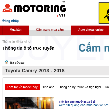
Đăng nhập
Mua bán
Cẩm nang mua sắm
Auto shows online
Thông tin tối đa lợi ích
Thông tin ô tô trực tuyến
Tra cứu xe
Toyota Camry 2013 - 2018
Tóm tắt về model này
Hình ảnh
Thông số kỹ thuật và tiện nghi
Đá
Tiện ích cho người mua ô tô
Xem tin quảng cáo mua bán xe hơi