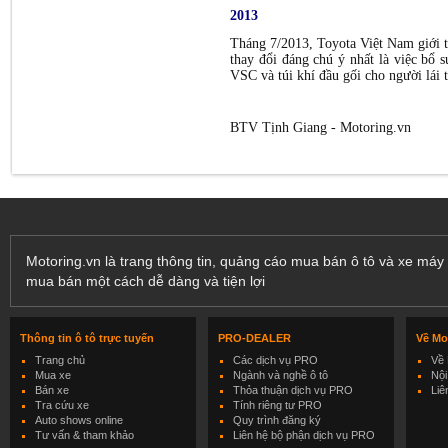
2013
Tháng 7/2013, Toyota Việt Nam giới t
thay đổi đáng chú ý nhất là việc bổ 
VSC và túi khí đầu gối cho người lái 
BTV Tịnh Giang - Motoring.vn
Motoring.vn là trang thông tin, quảng cáo mua bán ô tô và xe máy 
mua bán một cách dễ dàng và tiện lợi
Thông tin ô tô trực tuyến
PRO-DEALER
Về Mo
Trang chủ
Các dịch vụ PRO
Về 
Mua xe
Ngành và nghề ô tô
Nội
Bán xe
Thỏa thuận dịch vụ PRO
Liê
Tra cứu xe
Tính riêng tư PRO
Auto shows online
Quy trình đăng ký
Tư vấn & tham khảo
Liên hệ bộ phận dịch vụ PRO