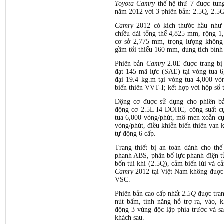
Toyota Camry
thế hệ thứ 7 đuợc tung
năm 2012 với 3 phiên bản: 2.5Q, 2.5G
Camry
2012 có kích thước hầu như 
chiều dài tổng thể 4,825 mm, rộng 
cơ sở 2,775 mm, trọng lượng không 
gầm tối thiểu 160 mm, dung tích bình n
Phiên bản
Camry
2.0E đuợc trang bị
đạt 145 mã lực (SAE) tại vòng tua 
đại 19.4 kg.m tại vòng tua 4,000 vò
biến thiên VVT-I; kết hợp với hộp số 
Động cơ đuợc sử dụng cho phiên 
động cơ 2.5L I4 DOHC, công suất c
tua 6,000 vòng/phút, mô-men xoắn cự
vòng/phút, điều khiển biến thiên van 
tự động 6 cấp.
Trang thiết bị an toàn dành cho t
phanh ABS, phân bố lực phanh điện 
bốn túi khí (2.5Q), cảm biến lùi và 
Camry
2012 tại Việt Nam không đuợc 
VSC.
Phiên bản cao cấp nhất
2.5Q
đuợc tran
nút bấm, tính năng hỗ trợ ra, vào, 
động 3 vùng độc lập phía trước và s
khách sau.