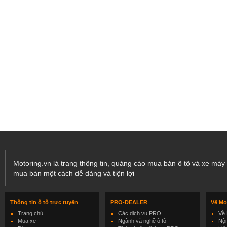
Motoring.vn là trang thông tin, quảng cáo mua bán ô tô và xe máy 
mua bán một cách dễ dàng và tiện lợi
Thông tin ô tô trực tuyến
PRO-DEALER
Về Mo
Trang chủ
Các dịch vụ PRO
Về 
Mua xe
Ngành và nghề ô tô
Nội