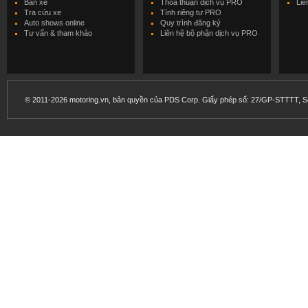
Bán xe
Thỏa thuận dịch vụ PRO
Liê
Tra cứu xe
Tính riêng tư PRO
Auto shows online
Quy trình đăng ký
Tư vấn & tham khảo
Liên hệ bộ phận dịch vụ PRO
© 2011-2026 motoring.vn, bản quyền của PDS Corp. Giấy phép số: 27/GP-STTTT, Sở