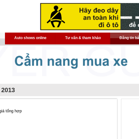
Auto shows online
Tư vấn & tham khảo
Đăng tin b
 2013
giá tổng hợp