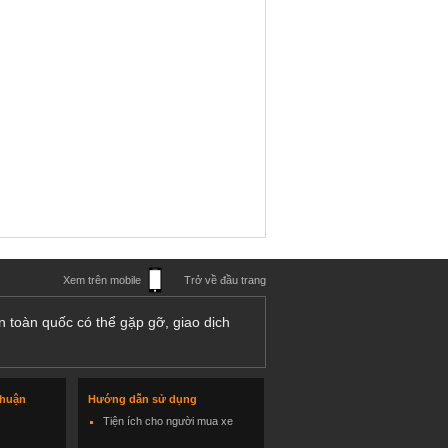
Xem trên mobile
Trở về đầu trang
n toàn quốc có thể gặp gỡ, giao dịch
thuận
Hướng dẫn sử dụng
Tiện ích cho người mua xe