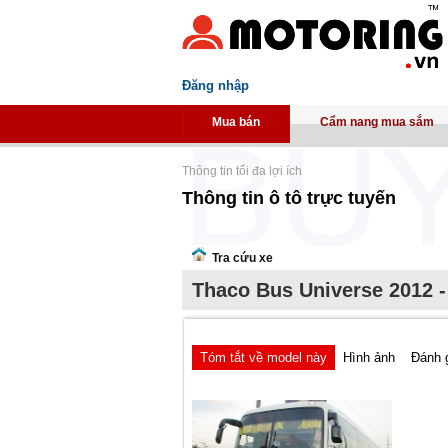
Đăng nhập
Mua bán
Cẩm nang mua sắm
Thông tin tối đa lợi ích
Thông tin ô tô trực tuyến
Tra cứu xe
Thaco Bus Universe 2012 -
Tóm tắt về model này
Hình ảnh
Đánh 