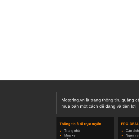
Motoring.vn là trang thông tin, quảng 
mua bán một cách dễ dàng và tiện lợi
Thông tin ô tô trực tuyến
PRO-DEA
Trang chủ
Các dịc
Mua xe
Ngành và