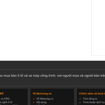
cáo mua bán ô tô và xe máy công trình, nơi người mua và người bán trê
LER
Về Motoring.vn
Chính sách và thoả 
h vụ PRO
Về Motoring.vn
Tính riêng tư
 nghề ô tô
Nội dung
Thoả thuận dịch vụ