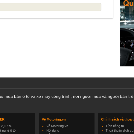
cáo mua bán ô tô và xe máy công trình, nơi người mua và người bán trê
LER
Về Motoring.vn
Chính sách và thoả 
h vụ PRO
Về Motoring.vn
Tính riêng tư
 nghề ô tô
Nội dung
Thoả thuận dịch vụ