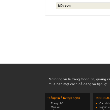
Màu sơn
Motoring.vn là trang thông tin, quảng 
mua bán một cách dễ dàng và tiện lợi
Thông tin ô tô trực tuyến
PRO-DEA
Trang chủ
Các dịc
Mua xe
Ngành và