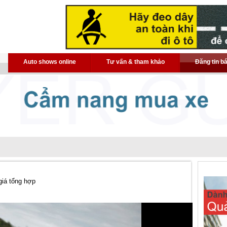
Auto shows online
Tư vấn & tham khảo
Đăng tin b
giá tổng hợp