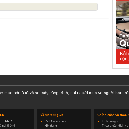
cáo mua bán ô tô và xe máy công trình, nơi người mua và người bán trê
LER
Về Motoring.vn
Chính sách và thoả 
h vụ PRO
Về Motoring.vn
Tính riêng tư
 nghề ô tô
Nội dung
Thoả thuận dịch vụ