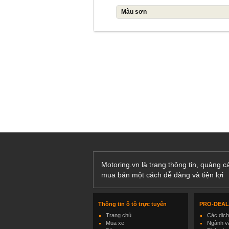
Màu sơn
Motoring.vn là trang thông tin, quảng 
mua bán một cách dễ dàng và tiện lợi
Thông tin ô tô trực tuyến
PRO-DEA
Trang chủ
Các dịc
Mua xe
Ngành và