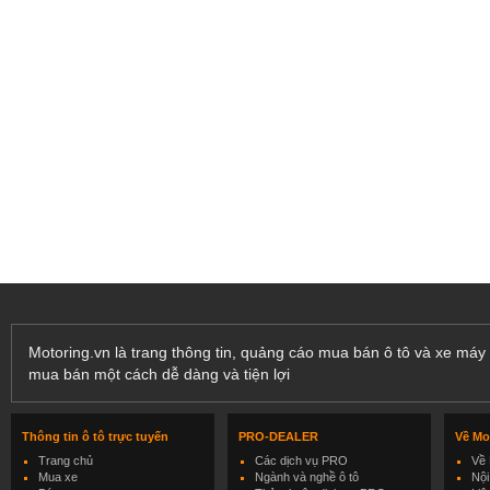
Motoring.vn là trang thông tin, quảng cáo mua bán ô tô và xe máy 
mua bán một cách dễ dàng và tiện lợi
Thông tin ô tô trực tuyến
PRO-DEALER
Về Mo
Trang chủ
Các dịch vụ PRO
Về 
Mua xe
Ngành và nghề ô tô
Nội