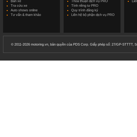
Bán xe
Thỏa thuận dịch vụ PRO
Liê
Tra cứu xe
Tính riêng tư PRO
Auto shows online
Quy trình đăng ký
Tư vấn & tham khảo
Liên hệ bộ phận dịch vụ PRO
© 2011-2026 motoring.vn, bản quyền của PDS Corp. Giấy phép số: 27/GP-STTTT, Sở