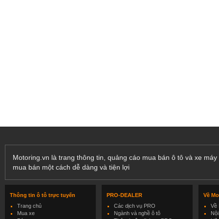
Motoring.vn là trang thông tin, quảng cáo mua bán ô tô và xe máy 
mua bán một cách dễ dàng và tiện lợi
Thông tin ô tô trực tuyến
PRO-DEALER
Về Mo
Trang chủ
Các dịch vụ PRO
Về 
Mua xe
Ngành và nghề ô tô
Nội