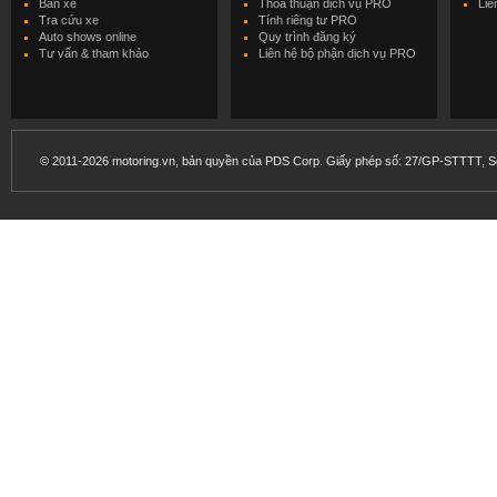
Bán xe
Thỏa thuận dịch vụ PRO
Liê
Tra cứu xe
Tính riêng tư PRO
Auto shows online
Quy trình đăng ký
Tư vấn & tham khảo
Liên hệ bộ phận dịch vụ PRO
© 2011-2026 motoring.vn, bản quyền của PDS Corp. Giấy phép số: 27/GP-STTTT, Sở