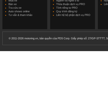
Mua xe
Ngành và nghề ô tô
Nội
Bán xe
Thỏa thuận dịch vụ PRO
Liê
Tra cứu xe
Tính riêng tư PRO
Auto shows online
Quy trình đăng ký
Tư vấn & tham khảo
Liên hệ bộ phận dịch vụ PRO
© 2011-2026 motoring.vn, bản quyền của PDS Corp. Giấy phép số: 27/GP-STTTT, Sở