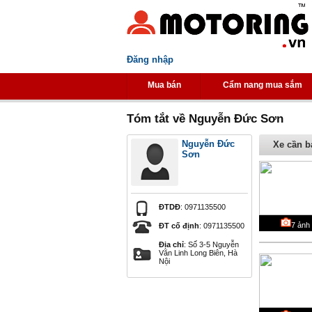
Đăng nhập
Mua bán
Cẩm nang mua sắm
Tóm tắt về Nguyễn Đức Sơn
Nguyễn Đức
Xe cần b
Sơn
ĐTDĐ
: 0971135500
7
ảnh
ĐT cố định
: 0971135500
Địa chỉ
: Số 3-5 Nguyễn
Văn Linh Long Biên, Hà
Nội