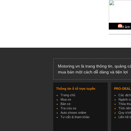
8
ảnh
Motoring.vn là trang thông tin, quảng 
mua bán một cách dễ dàng và tiện lợi
Thông tin ô tô trực tuyến
PRO-DEA
Trang chủ
Các dịc
Mua xe
Ngành và
Bán xe
Thỏa th
Tra cứu xe
Tính riê
Auto shows online
Quy trìn
Tư vấn & tham khảo
Liên hệ 