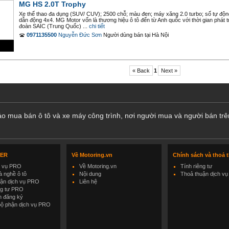
MG HS 2.0T Trophy
Xe thể thao đa dụng (SUV/ CUV); 2500 chỗ; màu đen; máy xăng 2.0 turbo; số tự động 
dẫn động 4x4. MG Motor vốn là thương hiệu ô tô đến từ Anh quốc với thời gian phát 
đoàn SAIC (Trung Quốc) ...
chi tiết
0971135500
Nguyễn Đức Sơn
Người dùng bán
tại
Hà Nội
« Back
1
Next »
cáo mua bán ô tô và xe máy công trình, nơi người mua và người bán trê
LER
Về Motoring.vn
Chính sách và thoả 
h vụ PRO
Về Motoring.vn
Tính riêng tư
 nghề ô tô
Nội dung
Thoả thuận dịch vụ
uận dịch vụ PRO
Liên hệ
ng tư PRO
h đăng ký
bộ phận dịch vụ PRO