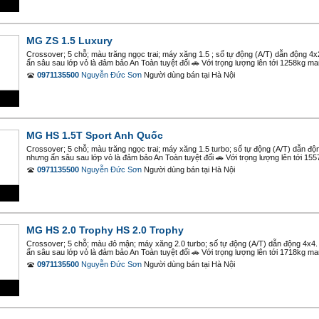
MG ZS 1.5 Luxury
Crossover; 5 chỗ; màu trăng ngọc trai; máy xăng 1.5 ; số tự động (A/T) dẫn động 
ẩn sâu sau lớp vỏ là đảm bảo An Toàn tuyệt đối 🚗 Với trọng lượng lên tới 1258kg mang
0971135500
Nguyễn Đức Sơn
Người dùng bán
tại
Hà Nội
MG HS 1.5T Sport Anh Quốc
Crossover; 5 chỗ; màu trăng ngọc trai; máy xăng 1.5 turbo; số tự động (A/T) dẫn đ
nhưng ẩn sâu sau lớp vỏ là đảm bảo An Toàn tuyệt đối 🚗 Với trọng lượng lên tới 1557
0971135500
Nguyễn Đức Sơn
Người dùng bán
tại
Hà Nội
MG HS 2.0 Trophy HS 2.0 Trophy
Crossover; 5 chỗ; màu đỏ mận; máy xăng 2.0 turbo; số tự động (A/T) dẫn động 4x4
ẩn sâu sau lớp vỏ là đảm bảo An Toàn tuyệt đối 🚗 Với trọng lượng lên tới 1718kg mang
0971135500
Nguyễn Đức Sơn
Người dùng bán
tại
Hà Nội