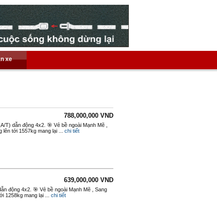
án xe
788,000,000 VND
(A/T) dẫn động 4x2. 🎯 Vẻ bề ngoài Mạnh Mẽ ,
lên tới 1557kg mang lại ...
chi tiết
639,000,000 VND
) dẫn động 4x2. 🎯 Vẻ bề ngoài Mạnh Mẽ , Sang
i 1258kg mang lại ...
chi tiết