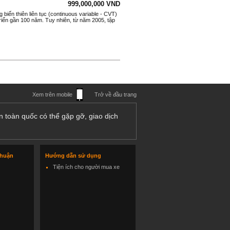
999,000,000 VND
biến thiên liên tục (continuous variable - CVT)
triển gần 100 năm. Tuy nhiên, từ năm 2005, tập
Xem trên mobile
Trở về đầu trang
n toàn quốc có thể gặp gỡ, giao dịch
thuận
Hướng dẫn sử dụng
Tiện ích cho người mua xe