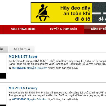
Auto shows online
Tư vấn & tham khảo
Đăng tin b
án
Xe cần mua
MG HS 1.5T Sport
Xe thể thao đa dụng (SUV/ CUV); 5 chỗ; màu Xanh; máy xăng 1.5 turbo; số tự động 
Sang Trọng nhưng ẩn sâu sau lớp vỏ là đảm bảo An Toàn tuyệt đối 🚗 Với trọng lượng 
0971135500
Nguyễn Đức Sơn
Người dùng bán
tại
Hà Nội
MG ZS 1.5 Luxury
Xe hơi/ xe du lịch khác; 5 chỗ; màu trăng ngọc trai; máy xăng 1.5 ; số tự động (A/T
Trọng nhưng ẩn sâu sau lớp vỏ là đảm bảo An Toàn tuyệt đối 🚗 Với trọng lượng lên tớ
0971135500
Nguyễn Đức Sơn
Người dùng bán
tại
Hà Nội