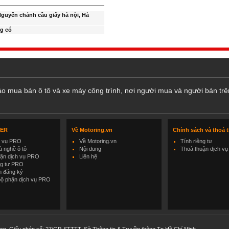
guyễn chánh cầu giấy hà nội, Hà
g có
cáo mua bán ô tô và xe máy công trình, nơi người mua và người bán trê
LER
Về Motoring.vn
Chính sách và thoả 
h vụ PRO
Về Motoring.vn
Tính riêng tư
 nghề ô tô
Nội dung
Thoả thuận dịch vụ
uận dịch vụ PRO
Liên hệ
ng tư PRO
h đăng ký
bộ phận dịch vụ PRO