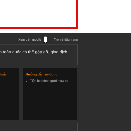
Xem trên mobile
Trở về đầu trang
n toàn quốc có thể gặp gỡ, giao dịch
thuận
Hướng dẫn sử dụng
Tiện ích cho người mua xe