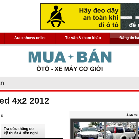
Auto shows online
Tư vấn & tham khảo
Đăng tin b
án
ted 4x2 2012
Ảnh xe 
16
Tra cứu thông số
kỹ thuật & tiện nghi