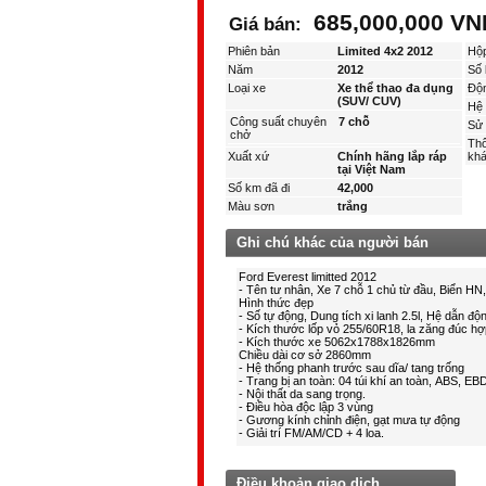
685,000,000 VN
Giá bán:
Phiên bản
Limited 4x2 2012
Hộ
Năm
2012
Số 
Loại xe
Xe thể thao đa dụng
Độ
(SUV/ CUV)
Hệ 
Công suất chuyên
7 chỗ
Sử 
chở
Thô
Xuất xứ
Chính hãng lắp ráp
kha
tại Việt Nam
Số km đã đi
42,000
Màu sơn
trắng
Ghi chú khác của người bán
Điều khoản giao dịch