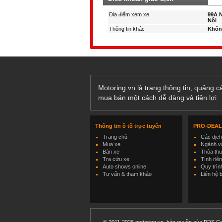
Địa điểm xem xe
99A N
Nội
Thông tin khác
Khôn
Motoring.vn là trang thông tin, quảng 
mua bán một cách dễ dàng và tiện lợi
Thông tin ô tô trực tuyến
PRO-DEA
Trang chủ
Các dịc
Mua xe
Ngành và
Bán xe
Thỏa th
Tra cứu xe
Tính riê
Auto shows online
Quy trìn
Tư vấn & tham khảo
Liên hệ 