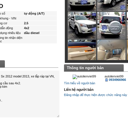
D
p số
tự động (A/T)
khung - VIN
ng cơ
2.5
dẫn động
4x2
dụng nhiêu liệu
dầu diesel
ng tin nhận diện
́c
Thông tin người bán
autolienviet99
0934966966
Tìm hiểu về người bán
Liên hệ người bán
Đăng nhập để thực hiện được chức năng này