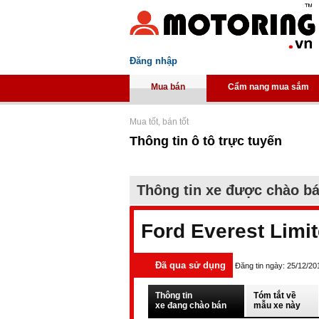
Đăng nhập
Mua bán
Cẩm nang mua sắm
Mua tốt, bán tốt
Thông tin ô tô trực tuyến
Thông tin xe được chào b
Ford Everest Limi
Đã qua sử dụng
Đăng tin ngày: 25/12/20
Thông tin
Tóm tắt về
xe đang chào bán
mẫu xe này