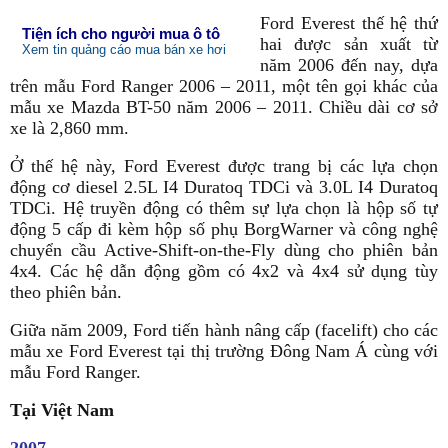
Ford Everest thế hệ thứ
Tiện ích cho người mua ô tô
hai được sản xuất từ
Xem tin quảng cáo mua bán xe hơi
năm 2006 đến nay, dựa
trên mẫu Ford Ranger 2006 – 2011, một tên gọi khác của
mẫu xe Mazda BT-50 năm 2006 – 2011. Chiều dài cơ sở
xe là 2,860 mm.
Ở thế hệ này, Ford Everest được trang bị các lựa chọn
động cơ diesel 2.5L I4 Duratoq TDCi và 3.0L I4 Duratoq
TDCi. Hệ truyền động có thêm sự lựa chọn là hộp số tự
động 5 cấp đi kèm hộp số phụ BorgWarner và công nghệ
chuyển cầu Active-Shift-on-the-Fly dùng cho phiên bản
4x4. Các hệ dẫn động gồm có 4x2 và 4x4 sử dụng tùy
theo phiên bản.
Giữa năm 2009, Ford tiến hành nâng cấp (facelift) cho các
mẫu xe Ford Everest tại thị trường Đông Nam Á cùng với
mẫu Ford Ranger.
Tại Việt Nam