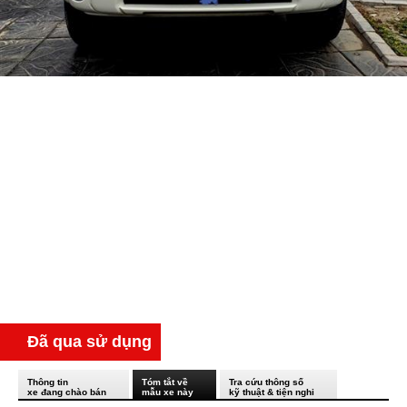
Đã qua sử dụng
Thông tin
Tóm tắt về
Tra cứu thông số
xe đang chào bán
mẫu xe này
kỹ thuật & tiện nghi