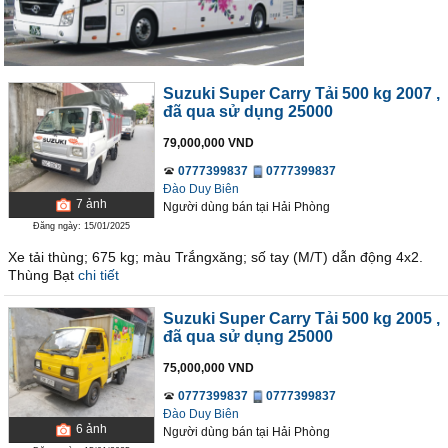
Suzuki Super Carry Tải 500 kg 2007
,
đã qua sử dụng 25000
79,000,000 VND
0777399837
0777399837
Đào Duy Biên
7
ảnh
Người dùng bán
tại
Hải Phòng
Đăng ngày: 15/01/2025
Xe tải thùng; 675 kg; màu Trắngxăng; số tay (M/T) dẫn động 4x2.
Thùng Bạt
chi tiết
Suzuki Super Carry Tải 500 kg 2005
,
đã qua sử dụng 25000
75,000,000 VND
0777399837
0777399837
Đào Duy Biên
6
ảnh
Người dùng bán
tại
Hải Phòng