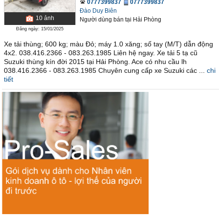
0777399837
0777399837
Đào Duy Biên
10
ảnh
Người dùng bán
tại
Hải Phòng
Đăng ngày: 15/01/2025
Xe tải thùng; 600 kg; màu Đỏ; máy 1.0 xăng; số tay (M/T) dẫn động
4x2. 038.416.2366 - 083.263.1985 Liên hệ ngay. Xe tải 5 tạ cũ
Suzuki thùng kín đời 2015 tại Hải Phòng. Ace có nhu cầu lh
038.416.2366 - 083.263.1985 Chuyên cung cấp xe Suzuki các ...
chi
tiết