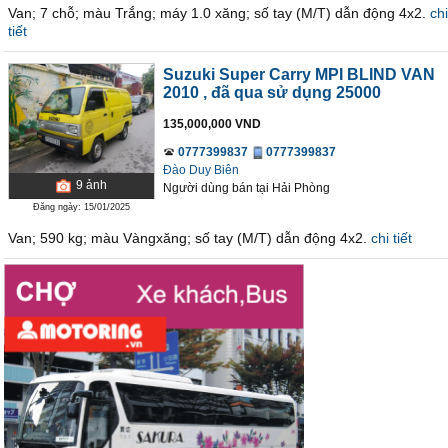
Van; 7 chỗ; màu Trắng; máy 1.0 xăng; số tay (M/T) dẫn động 4x2.
chi
tiết
Suzuki Super Carry MPI BLIND VAN
2010
, đã qua sử dụng 25000
135,000,000 VND
0777399837
0777399837
Đào Duy Biên
9
ảnh
Người dùng bán
tại
Hải Phòng
Đăng ngày: 15/01/2025
Van; 590 kg; màu Vàngxăng; số tay (M/T) dẫn động 4x2.
chi tiết