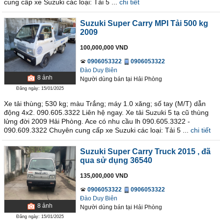
cung cấp xe Suzuki các loại: Tải 5 ...
chi tiết
Suzuki Super Carry MPI Tải 500 kg
2009
100,000,000 VND
0906053322
0906053322
Đào Duy Biên
8
ảnh
Người dùng bán
tại
Hải Phòng
Đăng ngày: 15/01/2025
Xe tải thùng; 530 kg; màu Trắng; máy 1.0 xăng; số tay (M/T) dẫn
động 4x2. 090.605.3322 Liên hệ ngay. Xe tải Suzuki 5 tạ cũ thùng
lửng đời 2009 Hải Phòng. Ace có nhu cầu lh 090.605.3322 -
090.609.3322 Chuyên cung cấp xe Suzuki các loại: Tải 5 ...
chi tiết
Suzuki Super Carry Truck 2015
, đã
qua sử dụng 36540
135,000,000 VND
0906053322
0906053322
Đào Duy Biên
8
ảnh
Người dùng bán
tại
Hải Phòng
Đăng ngày: 15/01/2025