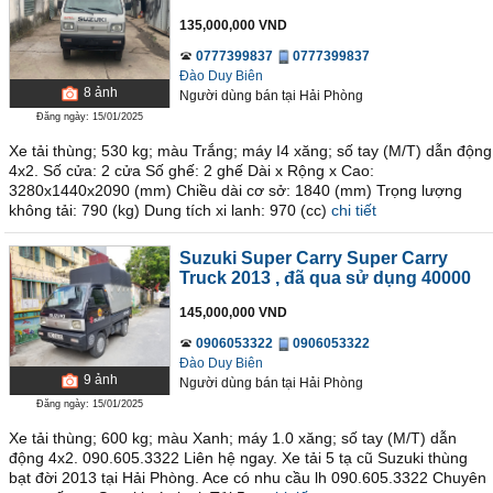
135,000,000 VND
0777399837
0777399837
Đào Duy Biên
8
ảnh
Người dùng bán
tại
Hải Phòng
Đăng ngày: 15/01/2025
Xe tải thùng; 530 kg; màu Trắng; máy I4 xăng; số tay (M/T) dẫn động
4x2. Số cửa: 2 cửa Số ghế: 2 ghế Dài x Rộng x Cao:
3280x1440x2090 (mm) Chiều dài cơ sở: 1840 (mm) Trọng lượng
không tải: 790 (kg) Dung tích xi lanh: 970 (cc)
chi tiết
Suzuki Super Carry Super Carry
Truck 2013
, đã qua sử dụng 40000
145,000,000 VND
0906053322
0906053322
Đào Duy Biên
9
ảnh
Người dùng bán
tại
Hải Phòng
Đăng ngày: 15/01/2025
Xe tải thùng; 600 kg; màu Xanh; máy 1.0 xăng; số tay (M/T) dẫn
động 4x2. 090.605.3322 Liên hệ ngay. Xe tải 5 tạ cũ Suzuki thùng
bạt đời 2013 tại Hải Phòng. Ace có nhu cầu lh 090.605.3322 Chuyên