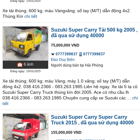
Đăng ngày: 15/01/2025
Xe tải thùng; 600 kg; màu Vàngxăng; số tay (M/T) dẫn động 4x2.
Thùng Kín
chi tiết
Suzuki Super Carry Tải 500 kg 2005
,
đã qua sử dụng 40000
75,000,000 VND
0777399837
0777399837
Đào Duy Biên
6
ảnh
Người dùng bán
tại
Hải Phòng
Đăng ngày: 15/01/2025
Xe tải thùng; 600 kg; màu Vàng; máy 1.0 xăng; số tay (M/T) dẫn
động 4x2. 038.416.2366 - 083.263.1985 Liên hệ ngay. Xe tải 5 tạ cũ
Suzuki Super Carry Truck thùng kín đời 2005. Ace có nhu cầu lh
038.416.2366 - 083.263.1985 Chuyên cung cấp xe Suzuki các ...
chi
tiết
Suzuki Super Carry Super Carry
Truck 2015
, đã qua sử dụng 40000
155,000,000 VND