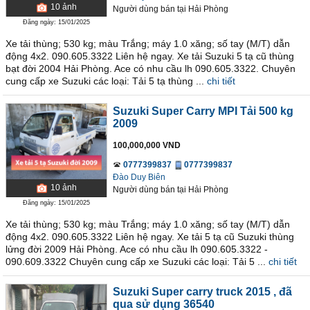
10
ảnh
Người dùng bán
tại
Hải Phòng
Đăng ngày: 15/01/2025
Xe tải thùng; 530 kg; màu Trắng; máy 1.0 xăng; số tay (M/T) dẫn
động 4x2. 090.605.3322 Liên hệ ngay. Xe tải Suzuki 5 tạ cũ thùng
bạt đời 2004 Hải Phòng. Ace có nhu cầu lh 090.605.3322. Chuyên
cung cấp xe Suzuki các loại: Tải 5 tạ thùng ...
chi tiết
Suzuki Super Carry MPI Tải 500 kg
2009
100,000,000 VND
0777399837
0777399837
Đào Duy Biên
10
ảnh
Người dùng bán
tại
Hải Phòng
Đăng ngày: 15/01/2025
Xe tải thùng; 530 kg; màu Trắng; máy 1.0 xăng; số tay (M/T) dẫn
động 4x2. 090.605.3322 Liên hệ ngay. Xe tải 5 tạ cũ Suzuki thùng
lửng đời 2009 Hải Phòng. Ace có nhu cầu lh 090.605.3322 -
090.609.3322 Chuyên cung cấp xe Suzuki các loại: Tải 5 ...
chi tiết
Suzuki Super carry truck 2015
, đã
qua sử dụng 36540