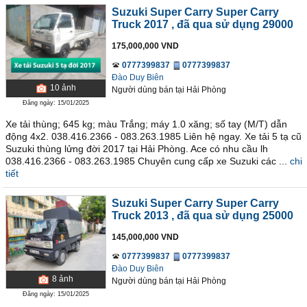
Suzuki Super Carry Super Carry
Truck 2017
, đã qua sử dụng 29000
175,000,000 VND
0777399837
0777399837
Đào Duy Biên
10
ảnh
Người dùng bán
tại
Hải Phòng
Đăng ngày: 15/01/2025
Xe tải thùng; 645 kg; màu Trắng; máy 1.0 xăng; số tay (M/T) dẫn
động 4x2. 038.416.2366 - 083.263.1985 Liên hệ ngay. Xe tải 5 tạ cũ
Suzuki thùng lửng đời 2017 tại Hải Phòng. Ace có nhu cầu lh
038.416.2366 - 083.263.1985 Chuyên cung cấp xe Suzuki các ...
chi
tiết
Suzuki Super Carry Super Carry
Truck 2013
, đã qua sử dụng 25000
145,000,000 VND
0777399837
0777399837
Đào Duy Biên
8
ảnh
Người dùng bán
tại
Hải Phòng
Đăng ngày: 15/01/2025