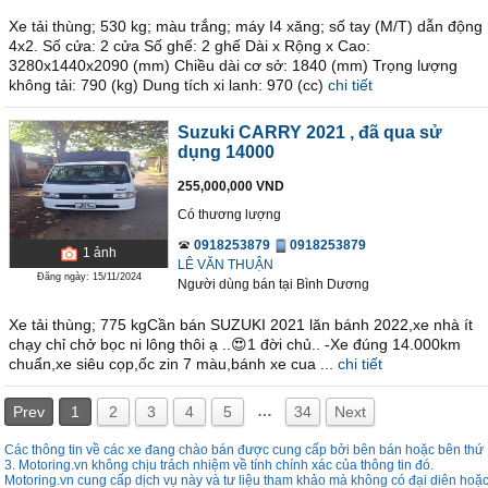
Xe tải thùng; 530 kg; màu trắng; máy I4 xăng; số tay (M/T) dẫn động
4x2. Số cửa: 2 cửa Số ghế: 2 ghế Dài x Rộng x Cao:
3280x1440x2090 (mm) Chiều dài cơ sở: 1840 (mm) Trọng lượng
không tải: 790 (kg) Dung tích xi lanh: 970 (cc)
chi tiết
Suzuki CARRY 2021
, đã qua sử
dụng 14000
255,000,000 VND
Có thương lượng
0918253879
0918253879
1
ảnh
LÊ VĂN THUẬN
Đăng ngày: 15/11/2024
Người dùng bán
tại
Bình Dương
Xe tải thùng; 775 kgCần bán SUZUKI 2021 lăn bánh 2022,xe nhà ít
chạy chỉ chở bọc ni lông thôi ạ ..😍1 đời chủ.. -Xe đúng 14.000km
chuẩn,xe siêu cọp,ốc zin 7 màu,bánh xe cua ...
chi tiết
…
Prev
1
2
3
4
5
34
Next
Các thông tin về các xe đang chào bán được cung cấp bởi bên bán hoặc bên thứ
3. Motoring.vn không chịu trách nhiệm về tính chính xác của thông tin đó.
Motoring.vn cung cấp dịch vụ này và tư liệu tham khảo mà không có đại diên hoặ