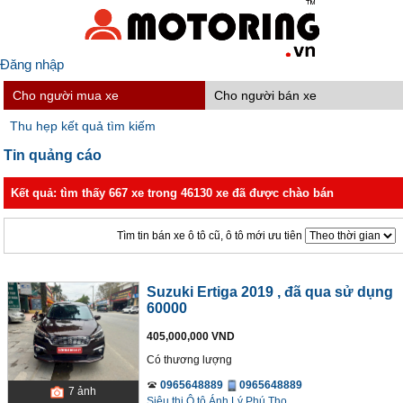
Đăng nhập
Cho người mua xe
Cho người bán xe
Thu hẹp kết quả tìm kiếm
Tin quảng cáo
Kết quả: tìm thấy 667 xe trong 46130 xe đã được chào bán
Tìm tin bán xe ô tô cũ, ô tô mới ưu tiên
Suzuki Ertiga 2019
, đã qua sử dụng
60000
405,000,000 VND
Có thương lượng
0965648889
0965648889
7
ảnh
Siêu thị Ô tô Ánh Lý Phú Thọ