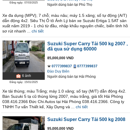
Đăng ngày: 07/03/2025
Người dùng bán
tại
Phú Thọ
Xe đa dụng (MPV); 7 chỗ; màu nâu; máy 1.5 xăng; số tự động (A/T)
dẫn động 4x2. Siêu Thị Ô tô Ánh Lý bán xe Suzuki Ertiga 1.5AT sản
xuất năm 2019 - 1 chủ từ đầu, nhập khẩu nguyên chiếc, biển tỉnh hồ
sơ rút nhanh ...
chi tiết
Suzuki Super Carry Tải 500 kg 2007
,
đã qua sử dụng 60000
85,000,000 VND
0777399837
0777399837
Đào Duy Biên
6
ảnh
Người dùng bán
tại
Hải Phòng
Đăng ngày: 15/01/2025
Xe tải thùng; màu Trắng; máy 1.0 xăng; số tay (M/T) dẫn động 4x2.
Bán Suzuki 5 tạ cũ thùng lửng 2007, màu trắng, giá tốt Hải Phòng
038.416.2366 Đức Chi Autos tại Hải Phòng 038.416.2366. Công ty
TNHH Tư vấn Thiết kế, Xây Dựng và ...
chi tiết
Suzuki Super Carry Tải 500 kg 2008
95,000,000 VND