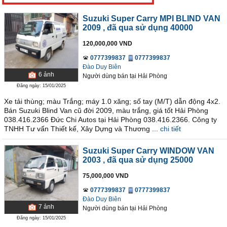
Suzuki Super Carry MPI BLIND VAN
2009
, đã qua sử dụng 40000
120,000,000 VND
0777399837
0777399837
Đào Duy Biên
6
ảnh
Người dùng bán
tại
Hải Phòng
Đăng ngày: 15/01/2025
Xe tải thùng; màu Trắng; máy 1.0 xăng; số tay (M/T) dẫn động 4x2.
Bán Suzuki Blind Van cũ đời 2009, màu trắng, giá tốt Hải Phòng
038.416.2366 Đức Chi Autos tại Hải Phòng 038.416.2366. Công ty
TNHH Tư vấn Thiết kế, Xây Dựng và Thương ...
chi tiết
Suzuki Super Carry WINDOW VAN
2003
, đã qua sử dụng 25000
75,000,000 VND
0777399837
0777399837
Đào Duy Biên
7
ảnh
Người dùng bán
tại
Hải Phòng
Đăng ngày: 15/01/2025