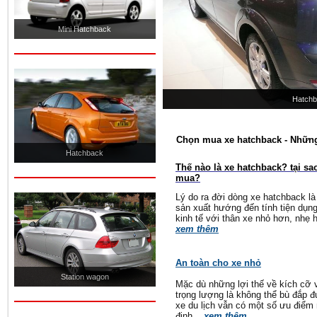
Mini Hatchback
Hatch
Chọn mua xe hatchback - Những
Hatchback
Thế nào là xe hatchback? tại sa
mua?
Lý do ra đời dòng xe hatchback là
sản xuất hướng đến tính tiện dụn
kinh tế với thân xe nhỏ hơn, nhẹ h
xem thêm
An toàn cho xe nhỏ
Station wagon
Mặc dù những lợi thế về kích cỡ 
trọng lượng là không thể bù đắp 
xe du lịch vẫn có một số ưu điểm 
định ...
xem thêm