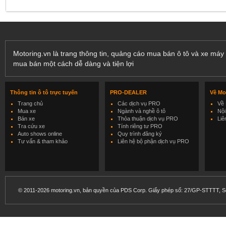
Motoring.vn là trang thông tin, quảng cáo mua bán ô tô và xe máy 
mua bán một cách dễ dàng và tiện lợi
Thông tin ô tô trực tuyến
PRO-DEALER
Về Mo
Trang chủ
Các dịch vụ PRO
Về 
Mua xe
Ngành và nghề ô tô
Nội
Bán xe
Thỏa thuận dịch vụ PRO
Liê
Tra cứu xe
Tính riêng tư PRO
Auto shows online
Quy trình đăng ký
Tư vấn & tham khảo
Liên hệ bộ phận dịch vụ PRO
© 2011-2026 motoring.vn, bản quyền của PDS Corp. Giấy phép số: 27/GP-STTTT, Sở