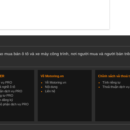
cáo mua bán ô tô và xe máy công trình, nơi người mua và người bán trê
LER
Về Motoring.vn
Chính sách và thoả 
h vụ PRO
Về Motoring.vn
Tính riêng tư
 nghề ô tô
Nội dung
Thoả thuận dịch vụ
uận dịch vụ PRO
Liên hệ
ng tư PRO
h đăng ký
bộ phận dịch vụ PRO