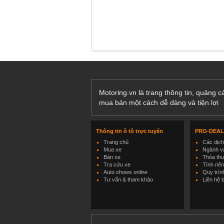
Motoring.vn là trang thông tin, quảng 
mua bán một cách dễ dàng và tiện lợi
Thông tin ô tô trực tuyến
PRO-DEA
Trang chủ
Các dịc
Mua xe
Ngành và
Bán xe
Thỏa th
Tra cứu xe
Tính riê
Auto shows online
Quy trìn
Tư vấn & tham khảo
Liên hệ 