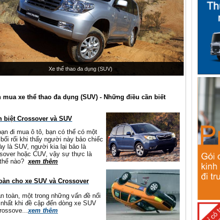
Xe thể thao đa dụng (SUV)
 mua xe thể thao đa dụng (SUV) - Những điều cần biết
 biệt Crossover và SUV
bạn đi mua ô tô, bạn có thể có một
 bối rối khi thấy người này bảo chiếc
ày là SUV, người kia lại bảo là
sover hoặc CUV, vậy sự thực là
 thế nào?
xem thêm
oàn cho xe SUV và Crossover
n toàn, một trong những vấn đề nổi
nhất khi đề cập đến dòng xe SUV
rossove...
xem thêm