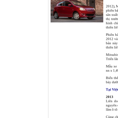
2012), M
phiên bả
sản xuất
thị trư
hình ch
thiên li
Phiên b
2012 và 
bản này
thiên li
Mitsubi
Triển lã
Mẫu xe 
nn x 1,
Biến thể
bày dưới
Tại Việ
2013
Liên do
nguyên c
lãm ô tô
Cùng ch