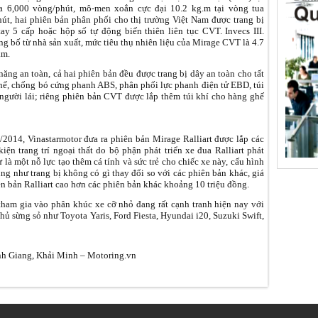
a 6,000 vòng/phút, mô-men xoắn cực đại 10.2 kg.m tại vòng tua
út, hai phiên bản phân phối cho thị trường Việt Nam được trang bị
ay 5 cấp hoặc hộp số tự động biến thiên liên tục CVT. Invecs III.
g bố từ nhà sản xuất, mức tiêu thụ nhiên liệu của Mirage CVT là 4.7
km.
năng an toàn, cả hai phiên bản đều được trang bị dây an toàn cho tất
hế, chống bó cứng phanh ABS, phân phối lực phanh điện tử EBD, túi
người lái; riêng phiên bản CVT được lắp thêm túi khí cho hàng ghế
2014, Vinastarmotor đưa ra phiên bản Mirage Ralliart được lắp các
iện trang trí ngoại thất do bộ phận phát triển xe đua Ralliart phát
ư là một nỗ lực tạo thêm cá tính và sức trẻ cho chiếc xe này, cấu hình
ng như trang bị không có gì thay đổi so với các phiên bản khác, giá
n bản Ralliart cao hơn các phiên bản khác khoảng 10 triệu đồng.
tham gia vào phân khúc xe cỡ nhỏ đang rất cạnh tranh hiện nay với
thủ sừng sỏ như Toyota Yaris, Ford Fiesta, Hyundai i20, Suzuki Swift,
h Giang, Khải Minh – Motoring.vn