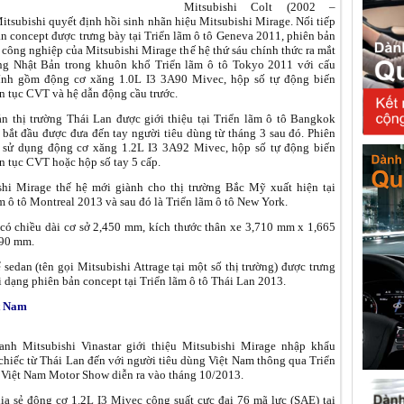
Mitsubishi Colt (2002 –
itsubishi quyết định hồi sinh nhãn hiệu Mitsubishi Mirage. Nối tiếp
n concept được trưng bày tại Triển lãm ô tô Geneva 2011, phiên bản
 công nghiệp của Mitsubishi Mirage thế hệ thứ sáu chính thức ra mắt
ờng Nhật Bản trong khuôn khổ Triển lãm ô tô Tokyo 2011 với cấu
ính gồm động cơ xăng 1.0L I3 3A90 Mivec, hộp số tự động biến
ên tục CVT và hệ dẫn động cầu trước.
ản thị trường Thái Lan được giới thiệu tại Triển lãm ô tô Bangkok
bắt đầu được đưa đến tay người tiêu dùng từ tháng 3 sau đó. Phiên
 sử dụng động cơ xăng 1.2L I3 3A92 Mivec, hộp số tự động biến
ên tục CVT hoặc hộp số tay 5 cấp.
shi Mirage thế hệ mới giành cho thị trường Bắc Mỹ xuất hiện tại
m ô tô Montreal 2013 và sau đó là Triển lãm ô tô New York.
có chiều dài cơ sở 2,450 mm, kích thước thân xe 3,710 mm x 1,665
490 mm.
 sedan (tên gọi Mitsubishi Attrage tại một số thị trường) được trưng
 dạng phiên bản concept tại Triển lãm ô tô Thái Lan 2013.
t Nam
anh Mitsubishi Vinastar giới thiệu Mitsubishi Mirage nhập khẩu
hiếc từ Thái Lan đến với người tiêu dùng Việt Nam thông qua Triển
 Việt Nam Motor Show diễn ra vào tháng 10/2013.
ia sẻ động cơ 1.2L I3 Mivec công suất cực đại 76 mã lực (SAE) tại