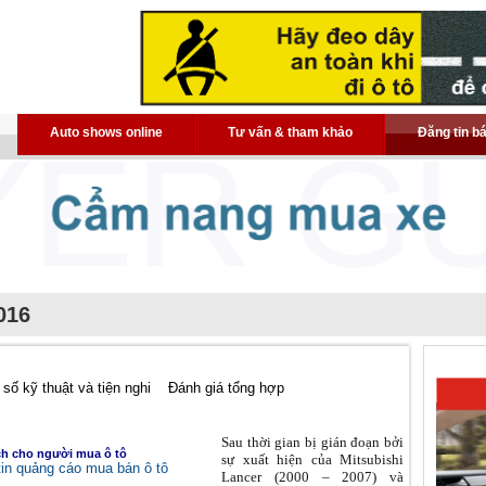
Auto shows online
Tư vấn & tham khảo
Đăng tin b
016
số kỹ thuật và tiện nghi
Đánh giá tổng hợp
Sau thời gian bị gián đoạn bởi
ch cho người mua ô tô
sự xuất hiện của Mitsubishi
in quảng cáo mua bán ô tô
Lancer (2000 – 2007) và