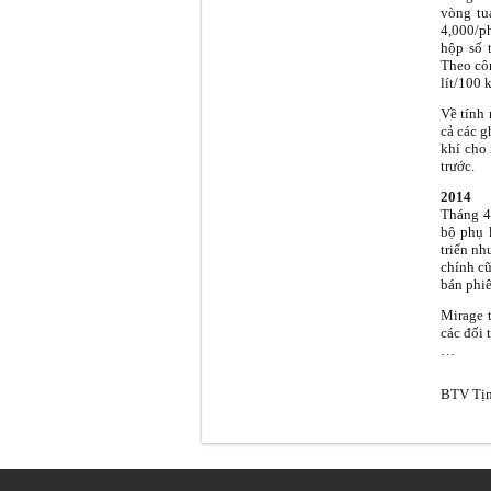
vòng tu
4,000/ph
hộp số t
Theo côn
lít/100 
Về tính 
cả các g
khí cho 
trước.
2014
Tháng 4/
bộ phụ k
triển nh
chính cũ
bán phiê
Mirage 
các đối 
…
BTV Tịn