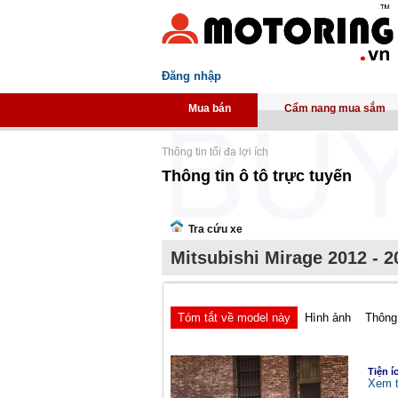
Đăng nhập
Mua bán
Cẩm nang mua sắm
Thông tin tối đa lợi ích
Thông tin ô tô trực tuyến
Tra cứu xe
Mitsubishi Mirage 2012 - 2
Tóm tắt về model này
Hình ảnh
Thông 
Tiện í
Xem t