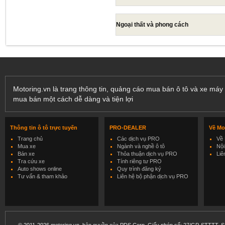
Ngoại thất và phong cách
Motoring.vn là trang thông tin, quảng cáo mua bán ô tô và xe máy 
mua bán một cách dễ dàng và tiện lợi
Thông tin ô tô trực tuyến
PRO-DEALER
Về Mo
Trang chủ
Các dịch vụ PRO
Về 
Mua xe
Ngành và nghề ô tô
Nội
Bán xe
Thỏa thuận dịch vụ PRO
Liê
Tra cứu xe
Tính riêng tư PRO
Auto shows online
Quy trình đăng ký
Tư vấn & tham khảo
Liên hệ bộ phận dịch vụ PRO