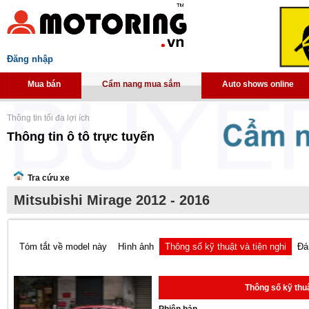
Đăng nhập
Mua bán
Cẩm nang mua sắm
Auto shows online
Thông tin tối đa lợi ích
Thông tin ô tô trực tuyến
Tra cứu xe
Mitsubishi Mirage 2012 - 2016
Tóm tắt về model này
Hình ảnh
Thông số kỹ thuật và tiện nghi
Đá
Thông số kỹ thuậ