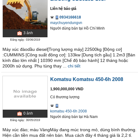
Liên hệ báo giá
0934166618
maychuyendungvn
Người dùng bán
tại
Hồ Chí Minh
3
ảnh
Đăng ngày: 03/06/2019
Máy xúc đàodầu diesel[Trọng lượng máy] 22500kg [Động cơ]
:CUMMINS [Công suất động cơ]: 133kw [Dung tích gầu] 1.2m3 [Bán
kính đào lớn nhất ] 10390 mm [Chế độ bảo hành] 12 tháng hoặc
2000h sử dụng. Phụ tùng thay ...
chi tiết
Komatsu Komatsu 450-6h 2008
1,900,000,000 VND
Có thương lượng
komatsu 450-6h 2008
0
ảnh
Người dùng bán
tại
Hà Nam
Đăng ngày: 30/05/2019
Máy xúc đào; màu VàngMáy đang múc trong mỏ, dùng bình thường.
Hiện cần tiền mua đất nên bán. Mua cách đây 4 tháng giá là 2,2 tỉ.