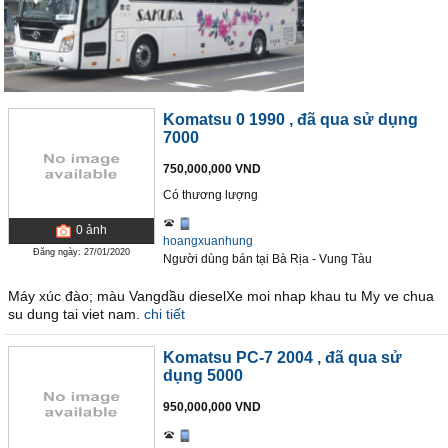
Komatsu 0 1990
, đã qua sử dụng
7000
750,000,000 VND
Có thương lượng
0
ảnh
hoangxuanhung
Đăng ngày: 27/01/2020
Người dùng bán
tại
Bà Rịa - Vung Tàu
Máy xúc đào; màu Vangdầu dieselXe moi nhap khau tu My ve chua
su dung tai viet nam.
chi tiết
Komatsu PC-7 2004
, đã qua sử
dụng 5000
950,000,000 VND