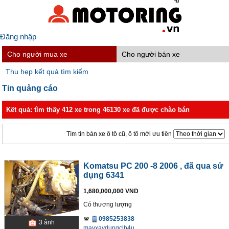
Đăng nhập
Cho người mua xe
Cho người bán xe
Thu hẹp kết quả tìm kiếm
Tin quảng cáo
Kết quả: tìm thấy 412 xe trong 46130 xe đã được chào bán
Tìm tin bán xe ô tô cũ, ô tô mới ưu tiên
Komatsu PC 200 -8 2006
, đã qua sử
dụng 6341
1,680,000,000 VND
Có thương lượng
0985253838
3
ảnh
mayxaydungclb4u