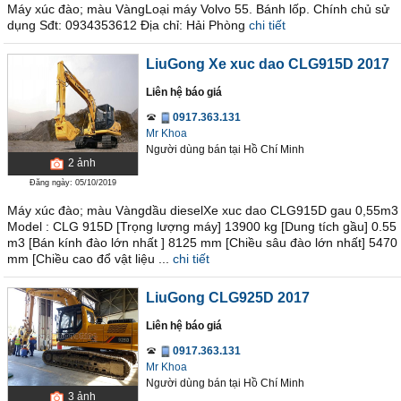
Máy xúc đào; màu VàngLoại máy Volvo 55. Bánh lốp. Chính chủ sử
dụng Sđt: 0934353612 Địa chỉ: Hải Phòng
chi tiết
LiuGong Xe xuc dao CLG915D 2017
Liên hệ báo giá
0917.363.131
Mr Khoa
Người dùng bán
tại
Hồ Chí Minh
2
ảnh
Đăng ngày: 05/10/2019
Máy xúc đào; màu Vàngdầu dieselXe xuc dao CLG915D gau 0,55m3
Model : CLG 915D [Trọng lượng máy] 13900 kg [Dung tích gầu] 0.55
m3 [Bán kính đào lớn nhất ] 8125 mm [Chiều sâu đào lớn nhất] 5470
mm [Chiều cao đổ vật liệu ...
chi tiết
LiuGong CLG925D 2017
Liên hệ báo giá
0917.363.131
Mr Khoa
Người dùng bán
tại
Hồ Chí Minh
3
ảnh