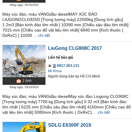
Đăng ngày: 05/10/2019
Máy xúc đào; màu VÀNGdầu dieselMÁY XÚC ĐÀO
LIUGONGCLG925D [Trọng lượng máy] 22500kg [Dung tích gầu]
1.2m3 [Bán kính đào lớn nhất ] 10390 mm [Chiều sâu đào lớn nhất]
7015 mm [Chiều cao đổ vật liệu lớn nhất] 6840 mm [Kích thước (
DxRxC) ] 10200 ...
chi tiết
LiuGong CLG908C 2017
Liên hệ báo giá
0917.363.131
Mr Khoa
Người dùng bán
tại
Hồ Chí Minh
2
ảnh
Đăng ngày: 03/10/2019
Máy xúc đào; màu VÀNGdầu dieselMáy xúc đào Liugong CLG908C
[Trọng lượng máy] 7700 kg [Dung tích gầu] 0.32 m3 [Bán kính đào
lớn nhất ] 6225 mm [Chiều sâu đào lớn nhất] 4150mm [Chiều cao đổ
vật liệu lớn nhất] 5080mm [Kích thước ( DxRxC) ...
chi tiết
SDLG E6300F 2019