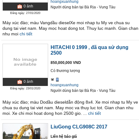
hoangxuanhung
0
ảnh
Người dùng bán
tại
Bà Rịa - Vung Tàu
Đăng ngày: 27/01/2020
Máy xúc đào; màu Vangdầu dieselXe moi nhap tu My ve chua su
dung tai viet nam. May moc hoat dong tot. Thuy luc manh. Gian chan
nhu moi
chi tiết
HITACHI 0 1999
, đã qua sử dụng
2500
850,000,000 VND
Có thương lượng
0
ảnh
hoangxuanhung
Đăng ngày: 23/01/2020
Người dùng bán
tại
Bà Rịa - Vung Tàu
Máy xúc đào; màu Dodầu dieseldẫn động 8x4. Xe moi nhap tu My ve
chua su dung tai viet nam. May moc va thuy luc tot. Gian chan nhu
moi. Xe chi moi hoat dong hon 2500 gio. ...
chi tiết
LiuGong CLG908C 2017
Liên hệ báo giá