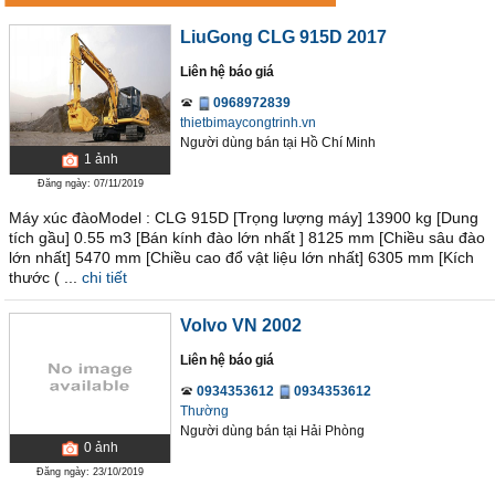
LiuGong CLG 915D 2017
Liên hệ báo giá
0968972839
thietbimaycongtrinh.vn
Người dùng bán
tại
Hồ Chí Minh
1
ảnh
Đăng ngày: 07/11/2019
Máy xúc đàoModel : CLG 915D [Trọng lượng máy] 13900 kg [Dung
tích gầu] 0.55 m3 [Bán kính đào lớn nhất ] 8125 mm [Chiều sâu đào
lớn nhất] 5470 mm [Chiều cao đổ vật liệu lớn nhất] 6305 mm [Kích
thước ( ...
chi tiết
Volvo VN 2002
Liên hệ báo giá
0934353612
0934353612
Thường
Người dùng bán
tại
Hải Phòng
0
ảnh
Đăng ngày: 23/10/2019