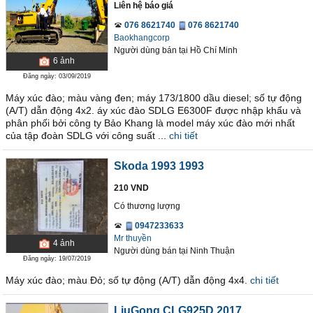
Liên hệ báo giá
‭076 8621740‬
‭076 8621740‬
Baokhangcorp
Người dùng bán
tại
Hồ Chí Minh
6
ảnh
Đăng ngày: 03/09/2019
Máy xúc đào; màu vàng đen; máy 173/1800 dầu diesel; số tự động
(A/T) dẫn động 4x2. áy xúc đào SDLG E6300F được nhập khẩu và
phân phối bởi công ty Bảo Khang là model máy xúc đào mới nhất
của tập đoàn SDLG với công suất ...
chi tiết
Skoda 1993 1993
210 VND
Có thương lượng
0947233633
Mr thuyền
4
ảnh
Người dùng bán
tại
Ninh Thuận
Đăng ngày: 19/07/2019
Máy xúc đào; màu Đỏ; số tự động (A/T) dẫn động 4x4.
chi tiết
LiuGong CLG925D 2017