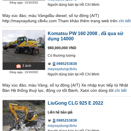
Đăng ngày: 13/10/2022
Người dùng bán
tại
Hồ Chí Minh
Máy xúc đào; màu Vàngdầu diesel; số tự động (A/T)
http://mayxaydung.clb4u.com Tham khảo thêm trang web trên
chi tiết
Komatsu PW 160 2008
, đã qua sử
dụng 14000
980,000,000 VND
Có thương lượng
0985253838
3
ảnh
mayxaydungclb4u
Đăng ngày: 13/10/2022
Người dùng bán
tại
Hồ Chí Minh
Máy xúc đào; màu Vàng; số tự động (A/T) Xe nhập trực tiếp từ Nhật
Bản Hệ thống thuỷ lực, động cơ tốt Bánh, Xatxi còn dùng tôt
chi tiết
LiuGong CLG 925 E 2022
Liên hệ báo giá
0985253838
mayxaydungclb4u