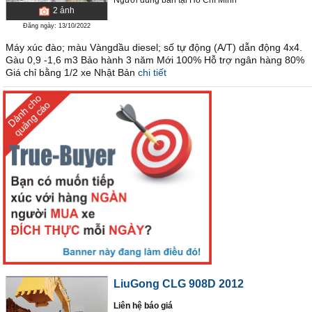
Người dùng bán
tại
Hồ Chí Minh
2
ảnh
Đăng ngày: 13/10/2022
Máy xúc đào; màu Vàngdầu diesel; số tự động (A/T) dẫn động 4x4.
Gàu 0,9 -1,6 m3 Bảo hành 3 năm Mới 100% Hỗ trợ ngân hàng 80%
Giá chỉ bằng 1/2 xe Nhật Bản
chi tiết
LiuGong CLG 908D 2012
Liên hệ báo giá