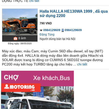
DỤNG THỰC TẾ
chi tiết
Halla HALLA HE130WA 1999
, đã qua
sử dụng 2200
790 VND
0984129609
0984129609
Đặng Tùng
8
ảnh
Người dùng bán
tại
Hà Nội
Đăng ngày: 08/05/2020
Máy xúc đào; màu Cam; máy Cumin S6D dầu diesel; số tay (M/T)
dẫn động 4x4. HALLA là dòng máy đào liên doanh giữa Hitachi và
SOLAR được trang bị động cơ CUMINS 6 S6D102 tuongw đương
PC200 máy kết hợp TURBO tăng áp cho hiệu ...
chi tiết