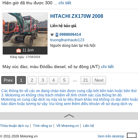
Hiện giờ đã thu được 300 ...
chi tiết
HITACHI ZX170W 2008
Liên hệ báo giá
0988606414
truongthanhauto123
Người dùng bán
tại
Hà Nội
11
ảnh
Đăng ngày: 17/04/2019
Máy xúc đào; màu Đỏdầu diesel; số tự động (A/T)
chi tiết
…
Prev
1
2
3
4
5
21
Next
Các thông tin về các xe đang chào bán được cung cấp bởi bên bán hoặc bên thứ
3. Motoring.vn không chịu trách nhiệm về tính chính xác của thông tin đó.
Motoring.vn cung cấp dịch vụ này và tư liệu tham khảo mà không có đại diên hoặ
bảo đảm hoặc tương tư vậy. Vui lòng xem thêm điều khoản về sử dụng dịch vụ
Thỏa thuận dịch vụ
Tính riêng tư
Về Motoring.vn
Liên hệ
© 2011-2026 Motoring.vn
Xem trên desktop