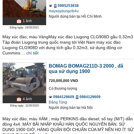
0985253838
mayxaydungclb4u
Người dùng bán
tại
Hồ Chí Minh
1
ảnh
Đăng ngày: 24/05/2021
Máy xúc đào; màu VàngMáy xúc đào Liugong CLG908D gầu 0,32m3
Tập đoàn Liugong trung quốc mang tới Việt Nam máy xúc đào
Liugong CLG908D với dung tích gầu 0.32m3, sử dụng động cơ
Cummins ...
chi tiết
BOMAG BOMAG211D-3 2000
, đã
qua sử dụng 1900
720,000,000 VND
Có thương lượng
0984129609
0984129609
4
ảnh
Đặng Tùng
Đăng ngày: 11/05/2020
Người dùng bán
tại
Hà Nội
Máy xúc đào; màu XÁM ; máy PERKINS dầu diesel; số tay (M/T) dẫn
động 4x4. MÁY BÃI NHẬP KHẨU HÀN QUỐC NGUYÊN BẢN, SỬ
DỤNG 1900 GIỜ, HÀNG QUÂN ĐỘI CHUẨN CỦA MỸ NÊN HỌ ÍT SỬ