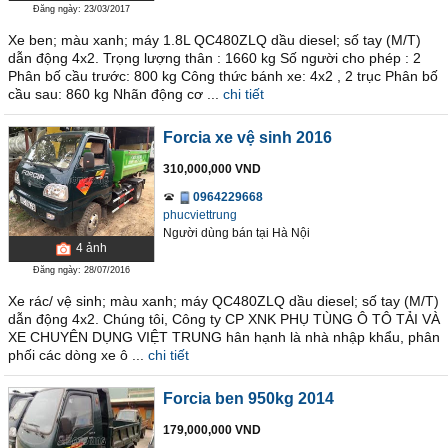
Đăng ngày: 23/03/2017
Xe ben; màu xanh; máy 1.8L QC480ZLQ dầu diesel; số tay (M/T)
dẫn động 4x2. Trọng lượng thân : 1660 kg Số người cho phép : 2
Phân bố cầu trước: 800 kg Công thức bánh xe: 4x2 , 2 trục Phân bố
cầu sau: 860 kg Nhãn động cơ ...
chi tiết
Forcia xe vệ sinh 2016
310,000,000 VND
0964229668
phucviettrung
Người dùng bán
tại
Hà Nội
4
ảnh
Đăng ngày: 28/07/2016
Xe rác/ vệ sinh; màu xanh; máy QC480ZLQ dầu diesel; số tay (M/T)
dẫn động 4x2. Chúng tôi, Công ty CP XNK PHỤ TÙNG Ô TÔ TẢI VÀ
XE CHUYÊN DỤNG VIỆT TRUNG hân hạnh là nhà nhập khẩu, phân
phối các dòng xe ô ...
chi tiết
Forcia ben 950kg 2014
179,000,000 VND