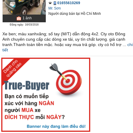
01655610269
Mr. Sơn
Người dùng bán
tại
Hồ Chí Minh
1
ảnh
Đăng ngày: 16/03/2016
Xe ben; màu xanhxăng; số tay (M/T) dẫn động 4x2. Cty oto Đông
Anh chuyên cung cấp các dòng xe tải, uy tín chất lượng. giá cạnh
tranh.Thanh toán tiền mặc. hoặc vay mua trả góp. cty có hổ trợ ...
chi
tiết