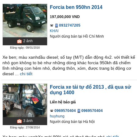
Forcia ben 950hn 2014
197,000,000 VND
0932747205
KHAI
Người dùng bán
tại
Hồ Chí Minh
2
ảnh
Đăng ngày: 09/01/2016
Xe ben; màu xanhdầu diesel; số tay (M/T) dẫn động 4x2. với thiết kế
nhỏ gọn không to bè như những dòng khác forcia 950kh đã chiếm
lĩnh những con hẻm nhỏ, đường thôn, xóm, được trang bị động cơ
diesel ...
chi tiết
Forcia xe tải tự đổ 2013
, đã qua sử
dụng 1400
Liên hệ báo giá
0969570404
0969570404
huyhung
3
ảnh
Người dùng bán
tại
Hà Nội
Đăng ngày: 27/08/2014