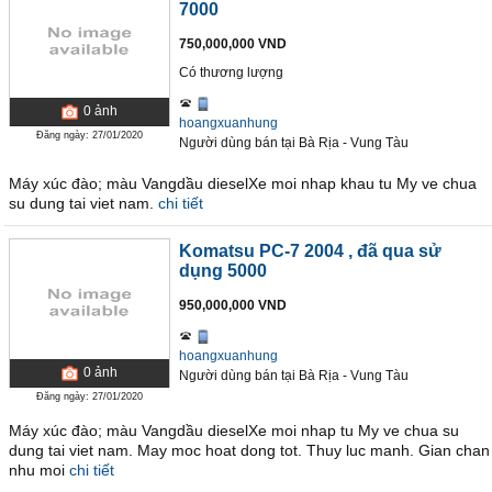
7000
750,000,000 VND
Có thương lượng
0
ảnh
hoangxuanhung
Đăng ngày: 27/01/2020
Người dùng bán
tại
Bà Rịa - Vung Tàu
Máy xúc đào; màu Vangdầu dieselXe moi nhap khau tu My ve chua
su dung tai viet nam.
chi tiết
Komatsu PC-7 2004
, đã qua sử
dụng 5000
950,000,000 VND
hoangxuanhung
0
ảnh
Người dùng bán
tại
Bà Rịa - Vung Tàu
Đăng ngày: 27/01/2020
Máy xúc đào; màu Vangdầu dieselXe moi nhap tu My ve chua su
dung tai viet nam. May moc hoat dong tot. Thuy luc manh. Gian chan
nhu moi
chi tiết