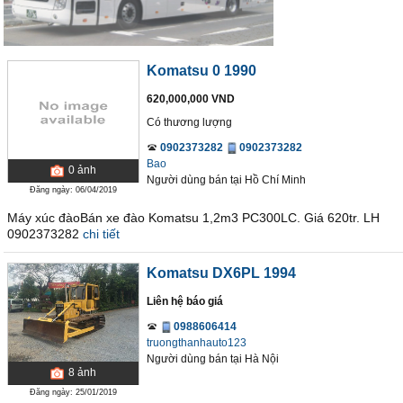
Komatsu 0 1990
620,000,000 VND
Có thương lượng
0902373282
0902373282
Bao
0
ảnh
Người dùng bán
tại
Hồ Chí Minh
Đăng ngày: 06/04/2019
Máy xúc đàoBán xe đào Komatsu 1,2m3 PC300LC. Giá 620tr. LH
0902373282
chi tiết
Komatsu DX6PL 1994
Liên hệ báo giá
0988606414
truongthanhauto123
Người dùng bán
tại
Hà Nội
8
ảnh
Đăng ngày: 25/01/2019