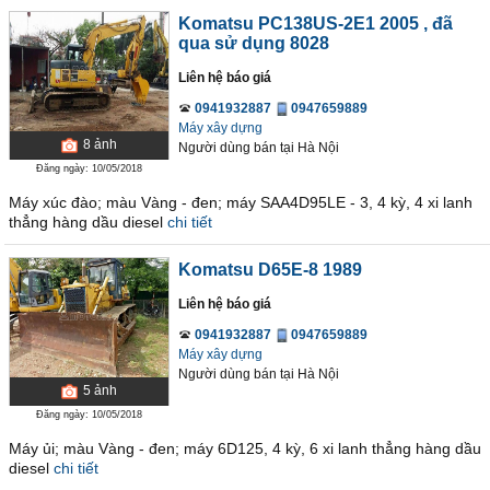
Komatsu PC138US-2E1 2005
, đã
qua sử dụng 8028
Liên hệ báo giá
0941932887
0947659889
Máy xây dựng
8
ảnh
Người dùng bán
tại
Hà Nội
Đăng ngày: 10/05/2018
Máy xúc đào; màu Vàng - đen; máy SAA4D95LE - 3, 4 kỳ, 4 xi lanh
thẳng hàng dầu diesel
chi tiết
Komatsu D65E-8 1989
Liên hệ báo giá
0941932887
0947659889
Máy xây dựng
Người dùng bán
tại
Hà Nội
5
ảnh
Đăng ngày: 10/05/2018
Máy ủi; màu Vàng - đen; máy 6D125, 4 kỳ, 6 xi lanh thẳng hàng dầu
diesel
chi tiết