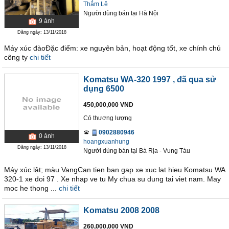
Thắm Lê
Người dùng bán
tại
Hà Nội
9
ảnh
Đăng ngày: 13/11/2018
Máy xúc đàoĐặc điểm: xe nguyên bản, hoạt động tốt, xe chính chủ
công ty
chi tiết
Komatsu WA-320 1997
, đã qua sử
dụng 6500
450,000,000 VND
Có thương lượng
0902880946
0
ảnh
hoangxuanhung
Đăng ngày: 13/11/2018
Người dùng bán
tại
Bà Rịa - Vung Tàu
Máy xúc lật; màu VangCan tien ban gap xe xuc lat hieu Komatsu WA
320-1 xe doi 97 . Xe nhap ve tu My chua su dung tai viet nam. May
moc he thong ...
chi tiết
Komatsu 2008 2008
260,000,000 VND