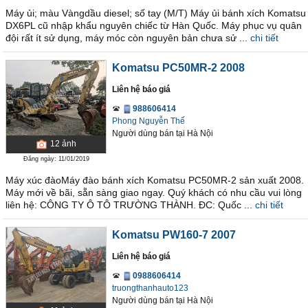
Máy ủi; màu Vàngdầu diesel; số tay (M/T) Máy ủi bánh xích Komatsu
DX6PL cũ nhập khẩu nguyên chiếc từ Hàn Quốc. Máy phục vụ quân
đội rất ít sử dụng, máy móc còn nguyên bản chưa sử ...
chi tiết
Komatsu PC50MR-2 2008
Liên hệ báo giá
988606414
Phong Nguyễn Thế
Người dùng bán
tại
Hà Nội
12
ảnh
Đăng ngày: 11/01/2019
Máy xúc đàoMáy đào bánh xích Komatsu PC50MR-2 sản xuất 2008.
Máy mới về bãi, sẵn sàng giao ngay. Quý khách có nhu cầu vui lòng
liên hệ: CÔNG TY Ô TÔ TRƯỜNG THÀNH. ĐC: Quốc ...
chi tiết
Komatsu PW160-7 2007
Liên hệ báo giá
0988606414
truongthanhauto123
Người dùng bán
tại
Hà Nội