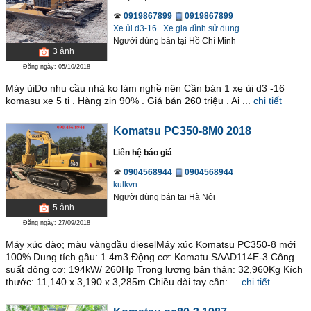
0919867899
0919867899
Xe ủi d3-16 . Xe gia đình sử dung
Người dùng bán
tại
Hồ Chí Minh
3
ảnh
Đăng ngày: 05/10/2018
Máy ủiDo nhu cầu nhà ko làm nghề nên Cần bán 1 xe ủi d3 -16
komasu xe 5 ti . Hàng zin 90% . Giá bán 260 triệu . Ai ...
chi tiết
Komatsu PC350-8M0 2018
Liên hệ báo giá
0904568944
0904568944
kulkvn
Người dùng bán
tại
Hà Nội
5
ảnh
Đăng ngày: 27/09/2018
Máy xúc đào; màu vàngdầu dieselMáy xúc Komatsu PC350-8 mới
100% Dung tích gầu: 1.4m3 Động cơ: Komatu SAAD114E-3 Công
suất động cơ: 194kW/ 260Hp Trọng lượng bản thân: 32,960Kg Kích
thước: 11,140 x 3,190 x 3,285m Chiều dài tay cần: ...
chi tiết