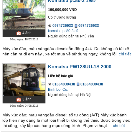
Komatsu pc80-3 1987
190,000,000 VND
Có thương lượng
0974726933
0974726933
komatsu pc80-3 cũ
4
ảnh
Người dùng bán
tại
Phú Yên
Đăng ngày: 18/07/2018
Máy xúc đào; màu vàngdầu dieseldẫn động 4x4. Do không có tài xế
nên cần ra đi em này , xe tốt mua về sử dụng ngay, không lỗi.
chi tiết
Komatsu PW128UU-1S 2000
Liên hệ báo giá
01664030438
01664030438
Binh Lợi Co.
Người dùng bán
tại
Hà Nội
3
ảnh
Đăng ngày: 04/06/2018
Máy xúc đào; màu vàngdầu diesel; số tự động (A/T) Máy xúc bánh
lốp hiện nay đang là một loại thiết bị không thể thiếu được trong việc
thi công, xây lắp các hạng mục công trình. Phạm vi hoạt ...
chi tiết