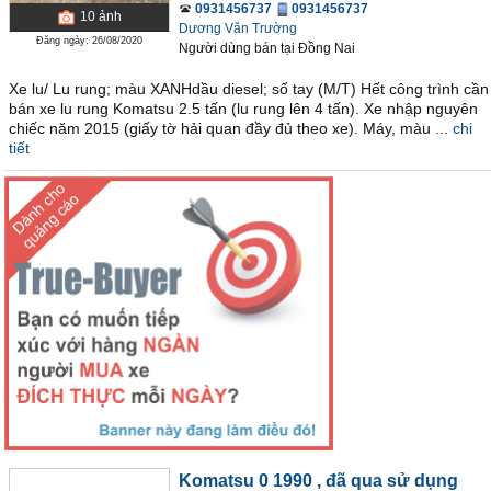
0931456737
0931456737
10
ảnh
Dương Văn Trường
Đăng ngày: 26/08/2020
Người dùng bán
tại
Ðồng Nai
Xe lu/ Lu rung; màu XANHdầu diesel; số tay (M/T) Hết công trình cần
bán xe lu rung Komatsu 2.5 tấn (lu rung lên 4 tấn). Xe nhập nguyên
chiếc năm 2015 (giấy tờ hải quan đầy đủ theo xe). Máy, màu ...
chi
tiết
Komatsu 0 1990
, đã qua sử dụng