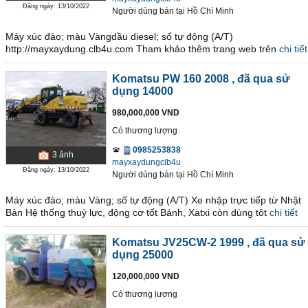
Đăng ngày: 13/10/2022
Người dùng bán
tại
Hồ Chí Minh
Máy xúc đào; màu Vàngdầu diesel; số tự động (A/T)
http://mayxaydung.clb4u.com Tham khảo thêm trang web trên
chi tiết
Komatsu PW 160 2008
, đã qua sử
dụng 14000
980,000,000 VND
Có thương lượng
0985253838
3
ảnh
mayxaydungclb4u
Đăng ngày: 13/10/2022
Người dùng bán
tại
Hồ Chí Minh
Máy xúc đào; màu Vàng; số tự động (A/T) Xe nhập trực tiếp từ Nhật
Bản Hệ thống thuỷ lực, động cơ tốt Bánh, Xatxi còn dùng tôt
chi tiết
Komatsu JV25CW-2 1999
, đã qua sử
dụng 25000
120,000,000 VND
Có thương lượng