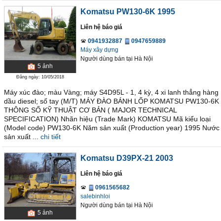
Komatsu PW130-6K 1995
Liên hệ báo giá
0941932887
0947659889
Máy xây dựng
Người dùng bán
tại
Hà Nội
5
ảnh
Đăng ngày: 10/05/2018
Máy xúc đào; màu Vàng; máy S4D95L - 1, 4 kỳ, 4 xi lanh thẳng hàng
dầu diesel; số tay (M/T) MÁY ĐÀO BÁNH LỐP KOMATSU PW130-6K
THÔNG SỐ KỸ THUẬT CƠ BẢN ( MAJOR TECHNICAL
SPECIFICATION) Nhãn hiệu (Trade Mark) KOMATSU Mã kiểu loại
(Model code) PW130-6K Năm sản xuất (Production year) 1995 Nước
sản xuất ...
chi tiết
Komatsu D39PX-21 2003
Liên hệ báo giá
0961565682
salebinhloi
Người dùng bán
tại
Hà Nội
5
ảnh