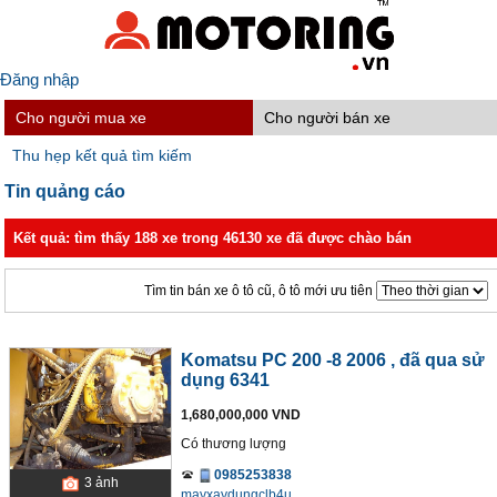
Đăng nhập
Cho người mua xe
Cho người bán xe
Thu hẹp kết quả tìm kiếm
Tin quảng cáo
Kết quả: tìm thấy 188 xe trong 46130 xe đã được chào bán
Tìm tin bán xe ô tô cũ, ô tô mới ưu tiên
Komatsu PC 200 -8 2006
, đã qua sử
dụng 6341
1,680,000,000 VND
Có thương lượng
0985253838
3
ảnh
mayxaydungclb4u