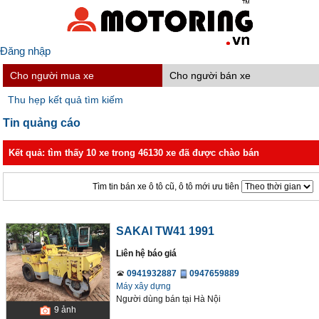
Đăng nhập
Cho người mua xe
Cho người bán xe
Thu hẹp kết quả tìm kiếm
Tin quảng cáo
Kết quả: tìm thấy 10 xe trong 46130 xe đã được chào bán
Tìm tin bán xe ô tô cũ, ô tô mới ưu tiên
SAKAI TW41 1991
Liên hệ báo giá
0941932887
0947659889
Máy xây dựng
Người dùng bán
tại
Hà Nội
9
ảnh