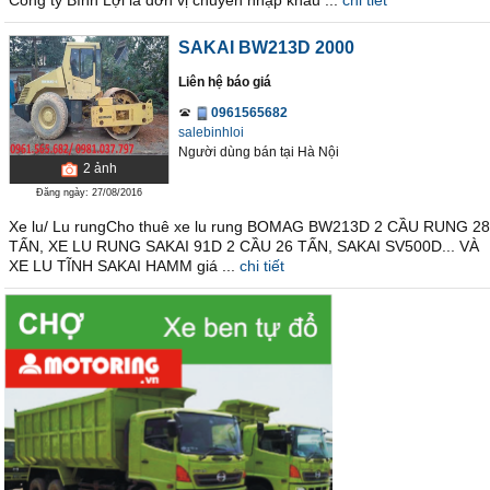
Công ty Bình Lợi là đơn vị chuyên nhập khẩu ...
chi tiết
SAKAI BW213D 2000
Liên hệ báo giá
0961565682
salebinhloi
Người dùng bán
tại
Hà Nội
2
ảnh
Đăng ngày: 27/08/2016
Xe lu/ Lu rungCho thuê xe lu rung BOMAG BW213D 2 CẦU RUNG 28
TẤN, XE LU RUNG SAKAI 91D 2 CẦU 26 TẤN, SAKAI SV500D... VÀ
XE LU TĨNH SAKAI HAMM giá ...
chi tiết