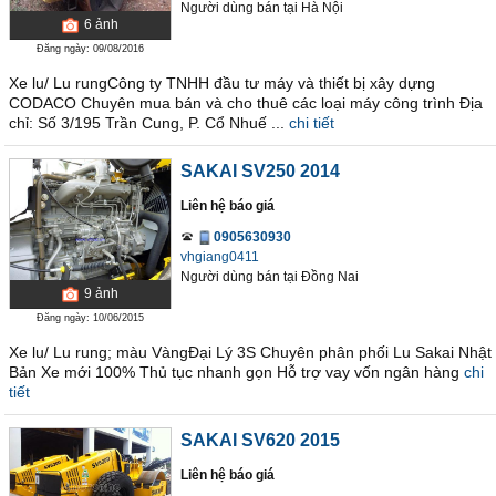
Người dùng bán
tại
Hà Nội
6
ảnh
Đăng ngày: 09/08/2016
Xe lu/ Lu rungCông ty TNHH đầu tư máy và thiết bị xây dựng
CODACO Chuyên mua bán và cho thuê các loại máy công trình Địa
chỉ: Số 3/195 Trần Cung, P. Cổ Nhuế ...
chi tiết
SAKAI SV250 2014
Liên hệ báo giá
0905630930
vhgiang0411
Người dùng bán
tại
Ðồng Nai
9
ảnh
Đăng ngày: 10/06/2015
Xe lu/ Lu rung; màu VàngĐại Lý 3S Chuyên phân phối Lu Sakai Nhật
Bản Xe mới 100% Thủ tục nhanh gọn Hỗ trợ vay vốn ngân hàng
chi
tiết
SAKAI SV620 2015
Liên hệ báo giá