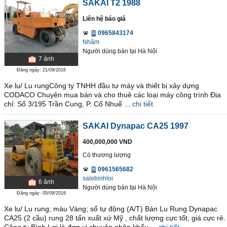
SAKAI T2 1988
Liên hệ báo giá
0965843174
Nhâm
Người dùng bán
tại
Hà Nội
7
ảnh
Đăng ngày: 21/09/2016
Xe lu/ Lu rungCông ty TNHH đầu tư máy và thiết bị xây dựng
CODACO Chuyên mua bán và cho thuê các loại máy công trình Địa
chỉ: Số 3/195 Trần Cung, P. Cổ Nhuế ...
chi tiết
SAKAI Dynapac CA25 1997
400,000,000 VND
Có thương lượng
0961565682
salebinhloi
6
ảnh
Người dùng bán
tại
Hà Nội
Đăng ngày: 05/09/2016
Xe lu/ Lu rung; màu Vàng; số tự động (A/T) Bán Lu Rung Dynapac
CA25 (2 cầu) rung 28 tấn xuất xứ Mỹ , chất lượng cực tốt, giá cực rẻ.