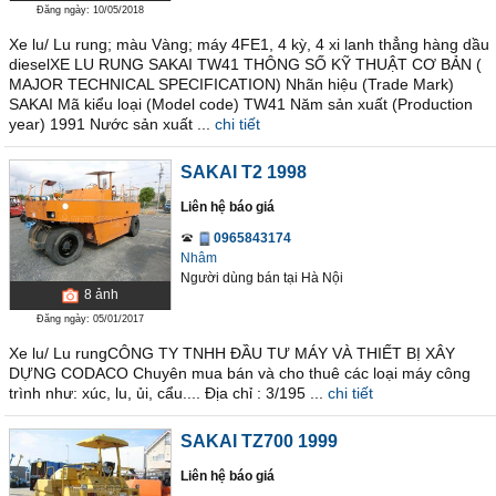
Đăng ngày: 10/05/2018
Xe lu/ Lu rung; màu Vàng; máy 4FE1, 4 kỳ, 4 xi lanh thẳng hàng dầu
dieselXE LU RUNG SAKAI TW41 THÔNG SỐ KỸ THUẬT CƠ BẢN (
MAJOR TECHNICAL SPECIFICATION) Nhãn hiệu (Trade Mark)
SAKAI Mã kiểu loại (Model code) TW41 Năm sản xuất (Production
year) 1991 Nước sản xuất ...
chi tiết
SAKAI T2 1998
Liên hệ báo giá
0965843174
Nhâm
Người dùng bán
tại
Hà Nội
8
ảnh
Đăng ngày: 05/01/2017
Xe lu/ Lu rungCÔNG TY TNHH ĐẦU TƯ MÁY VÀ THIẾT BỊ XÂY
DỰNG CODACO Chuyên mua bán và cho thuê các loại máy công
trình như: xúc, lu, ủi, cẩu.... Địa chỉ : 3/195 ...
chi tiết
SAKAI TZ700 1999
Liên hệ báo giá