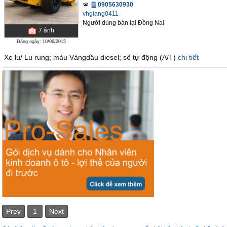
0905630930
vhgiang0411
Người dùng bán
tại
Ðồng Nai
7
ảnh
Đăng ngày: 10/06/2015
Xe lu/ Lu rung; màu Vàngdầu diesel; số tự động (A/T)
chi tiết
Prev
1
Next