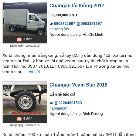
Changan tải thùng 2017
35,000,000 VND
0903321697
0903321697
phương ôtô
Người dùng bán
tại
Hồ Chí Minh
3
ảnh
Đăng ngày: 10/01/2019
Xe tải thùng; màu trắngxăng; số tay (M/T) dẫn động 4x2. Xe tải nhỏ
veam star Đại Lý bán xe tải nhỏ veam star uy tín chất lượng tại tp.
hcm Hotline: 0937.701.611 - 0903.321.697 Em Phương Xe tải nhỏ
veam star ...
chi tiết
Changan Veam Star 2018
Liên hệ báo giá
01264001523
haphuman
Người dùng bán
tại
Bình Dương
4
ảnh
Đăng ngày: 09/08/2018
Xe tải thùng; 700 kg; màu Trắng; máy 1. xăng; số tay (M/T) dẫn động