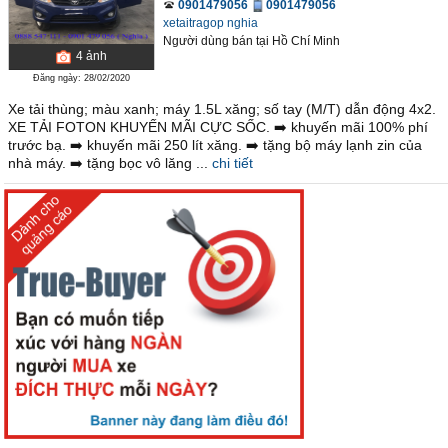
0901479056
0901479056
xetaitragop nghia
Người dùng bán
tại
Hồ Chí Minh
4
ảnh
Đăng ngày: 28/02/2020
Xe tải thùng; màu xanh; máy 1.5L xăng; số tay (M/T) dẫn động 4x2.
XE TẢI FOTON KHUYẾN MÃI CỰC SỐC. ➡️ khuyến mãi 100% phí
trước bạ. ➡️ khuyến mãi 250 lít xăng. ➡️ tặng bộ máy lạnh zin của
nhà máy. ➡️ tặng bọc vô lăng ...
chi tiết