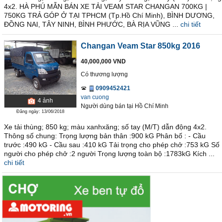
4x2. HÀ PHÚ MẪN BÁN XE TẢI VEAM STAR CHANGAN 700KG |
750KG TRẢ GÓP Ở TẠI TPHCM (Tp.Hồ Chí Minh), BÌNH DƯƠNG,
ĐỒNG NAI, TÂY NINH, BÌNH PHƯỚC, BÀ RỊA VŨNG ...
chi tiết
Changan Veam Star 850kg 2016
40,000,000 VND
Có thương lượng
0909452421
van cuong
4
ảnh
Người dùng bán
tại
Hồ Chí Minh
Đăng ngày: 13/06/2018
Xe tải thùng; 850 kg; màu xanhxăng; số tay (M/T) dẫn động 4x2.
Thông số chung: Trọng lượng bản thân :900 kG Phân bố : - Cầu
trước :490 kG - Cầu sau :410 kG Tải trọng cho phép chở :753 kG Số
người cho phép chở :2 người Trọng lượng toàn bộ :1783kG Kích ...
chi tiết