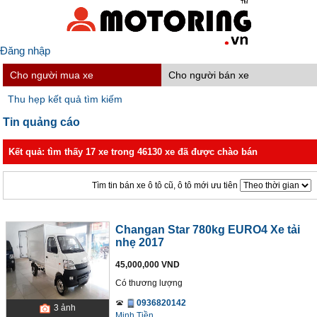
Đăng nhập
Cho người mua xe
Cho người bán xe
Thu hẹp kết quả tìm kiếm
Tin quảng cáo
Kết quả: tìm thấy 17 xe trong 46130 xe đã được chào bán
Tìm tin bán xe ô tô cũ, ô tô mới ưu tiên
Changan Star 780kg EURO4 Xe tải
nhẹ 2017
45,000,000 VND
Có thương lượng
0936820142
3
ảnh
Minh Tiền