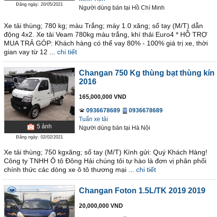
Đăng ngày: 20/05/2021
Người dùng bán
tại
Hồ Chí Minh
Xe tải thùng; 780 kg; màu Trắng; máy 1.0 xăng; số tay (M/T) dẫn
động 4x2. Xe tải Veam 780kg màu trắng, khí thải Euro4 * HỖ TRỢ
MUA TRẢ GÓP: Khách hàng có thể vay 80% - 100% giá trị xe, thời
gian vay từ 12 ...
chi tiết
Changan 750 Kg thùng bạt thùng kín
2016
165,000,000 VND
0936678689
0936678689
Tuấn xe tải
5
ảnh
Người dùng bán
tại
Hà Nội
Đăng ngày: 02/02/2021
Xe tải thùng; 750 kgxăng; số tay (M/T) Kính gửi: Quý Khách Hàng!
Công ty TNHH Ô tô Đông Hải chúng tôi tự hào là đơn vị phân phối
chính thức các dòng xe ô tô thương mại ...
chi tiết
Changan Foton 1.5L/TK 2019 2019
20,000,000 VND