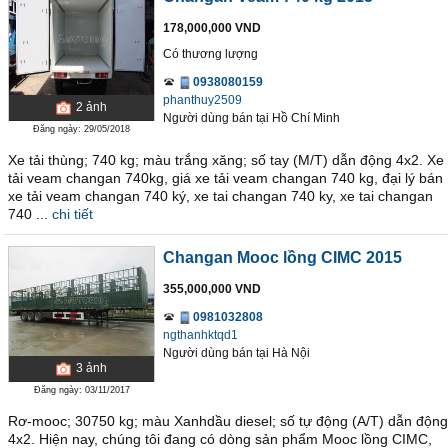
178,000,000 VND
Có thương lượng
0938080159
phanthuy2509
2
ảnh
Người dùng bán
tại
Hồ Chí Minh
Đăng ngày: 29/05/2018
Xe tải thùng; 740 kg; màu trắng xăng; số tay (M/T) dẫn động 4x2. Xe
tải veam changan 740kg, giá xe tải veam changan 740 kg, đại lý bán
xe tải veam changan 740 ký, xe tai changan 740 ky, xe tai changan
740 ...
chi tiết
Changan Mooc lồng CIMC 2015
355,000,000 VND
0981032808
ngthanhktqd1
Người dùng bán
tại
Hà Nội
3
ảnh
Đăng ngày: 03/11/2017
Rơ-mooc; 30750 kg; màu Xanhdầu diesel; số tự động (A/T) dẫn động
4x2. Hiện nay, chúng tôi đang có dòng sản phẩm Mooc lồng CIMC,