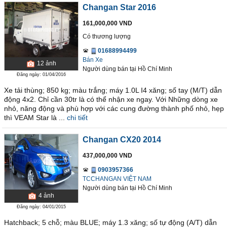
Changan Star 2016
161,000,000 VND
Có thương lượng
01688994499
Bán Xe
12
ảnh
Người dùng bán
tại
Hồ Chí Minh
Đăng ngày: 01/04/2016
Xe tải thùng; 850 kg; màu trắng; máy 1.0L I4 xăng; số tay (M/T) dẫn
động 4x2. Chỉ cần 30tr là có thể nhận xe ngay. Với Những dòng xe
nhỏ, năng động và phù hợp với các cung đường thành phố nhỏ, hẹp
thì VEAM Star là ...
chi tiết
Changan CX20 2014
437,000,000 VND
0903957366
TCCHANGAN VIỆT NAM
Người dùng bán
tại
Hồ Chí Minh
4
ảnh
Đăng ngày: 04/01/2015
Hatchback; 5 chỗ; màu BLUE; máy 1.3 xăng; số tự động (A/T) dẫn