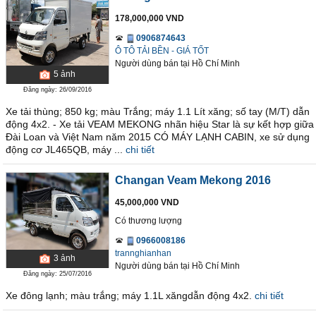
178,000,000 VND
0906874643
Ô TÔ TẢI BỀN - GIÁ TỐT
Người dùng bán
tại
Hồ Chí Minh
5
ảnh
Đăng ngày: 26/09/2016
Xe tải thùng; 850 kg; màu Trắng; máy 1.1 Lít xăng; số tay (M/T) dẫn
động 4x2. - Xe tải VEAM MEKONG nhãn hiệu Star là sự kết hợp giữa
Đài Loan và Việt Nam năm 2015 CÓ MÁY LẠNH CABIN, xe sử dụng
động cơ JL465QB, máy ...
chi tiết
Changan Veam Mekong 2016
45,000,000 VND
Có thương lượng
0966008186
trannghianhan
3
ảnh
Người dùng bán
tại
Hồ Chí Minh
Đăng ngày: 25/07/2016
Xe đông lạnh; màu trắng; máy 1.1L xăngdẫn động 4x2.
chi tiết