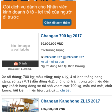
Changan 700 kg 2017
30,000,000 VND
Có thương lượng
0972081837
0972081837
xe tai moi tra gop
0
ảnh
Người dùng bán
tại
Bình Dương
Đăng ngày: 17/08/2017
Xe tải thùng; 700 kg; màu trắng; máy 4 kỳ, 4 xi lanh thẳng hang
xăng; số tay (M/T) dẫn động 4x2. chúng tôi trân trọng giới thiệu đến
quý khách hàng dòng xe tải nhỏ veam star 700 kg, mẫu mã mới, chất
lượng, tiết kiệm nhiên liệu , giá cả ...
chi tiết
Changan Kanghong ZL15 2017
126,000,000 VND