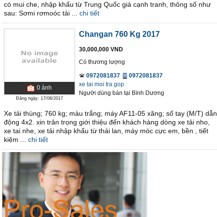
có mui che, nhập khẩu từ Trung Quốc giá cạnh tranh, thông số như
sau: Sơmi rơmoóc tải ...
chi tiết
Changan 760 Kg 2017
30,000,000 VND
Có thương lượng
0972081837
0972081837
xe tai moi tra gop
0
ảnh
Người dùng bán
tại
Bình Dương
Đăng ngày: 17/08/2017
Xe tải thùng; 760 kg; màu trắng; máy AF11-05 xăng; số tay (M/T) dẫn
động 4x2. xin trân trọng giới thiệu đến khách hàng dòng xe tải nho,
xe tai nhe, xe tải nhập khẩu từ thái lan, máy móc cực em, bền , tiết
kiệm ...
chi tiết