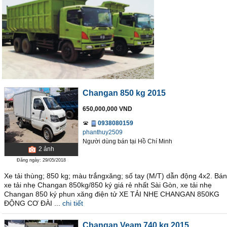
Changan 850 kg 2015
650,000,000 VND
0938080159
phanthuy2509
Người dùng bán
tại
Hồ Chí Minh
2
ảnh
Đăng ngày: 29/05/2018
Xe tải thùng; 850 kg; màu trắngxăng; số tay (M/T) dẫn động 4x2. Bán
xe tải nhẹ Changan 850kg/850 ký giá rẻ nhất Sài Gòn, xe tải nhẹ
Changan 850 ký phun xăng điện tử XE TẢI NHẸ CHANGAN 850KG
ĐỘNG CƠ ĐÀI ...
chi tiết
Changan Veam 740 kg 2015