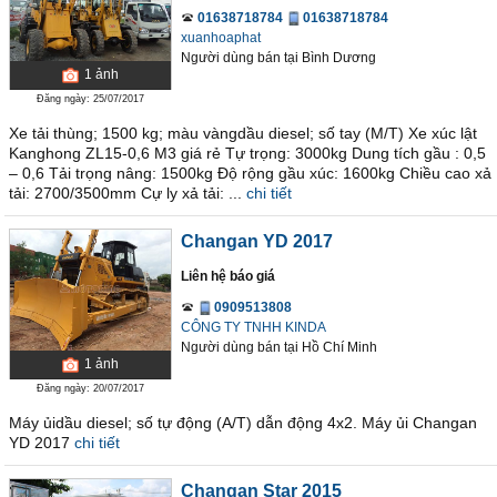
01638718784
01638718784
xuanhoaphat
Người dùng bán
tại
Bình Dương
1
ảnh
Đăng ngày: 25/07/2017
Xe tải thùng; 1500 kg; màu vàngdầu diesel; số tay (M/T) Xe xúc lật
Kanghong ZL15-0,6 M3 giá rẻ Tự trọng: 3000kg Dung tích gầu : 0,5
– 0,6 Tải trọng nâng: 1500kg Độ rộng gầu xúc: 1600kg Chiều cao xả
tải: 2700/3500mm Cự ly xả tải: ...
chi tiết
Changan YD 2017
Liên hệ báo giá
0909513808
CÔNG TY TNHH KINDA
Người dùng bán
tại
Hồ Chí Minh
1
ảnh
Đăng ngày: 20/07/2017
Máy ủidầu diesel; số tự động (A/T) dẫn động 4x2. Máy ủi Changan
YD 2017
chi tiết
Changan Star 2015